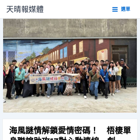
跳
天晴報媒體
選單
至
主
要
內
容
海風謎情解鎖愛情密碼！ 梧棲單