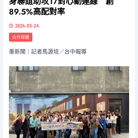
身聯誼助攻17對心動連線 創
89.5%高配對率
2026-05-24
合作媒體
墨新聞
｜記者馬源培／台中報導