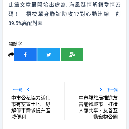
此篇文章最開始出處為:
海風謎情解鎖愛情密
碼！ 梧棲單身聯誼助攻17對心動連線 創
89.5%高配對率
關鍵字
上一篇
下一篇
中市公私協力活化
中市觀旅局推進友
市有空置土地 紓
善寵物城市 打造
解停車需求提升區
人寵共享、友善互
域便利
動寵物公園