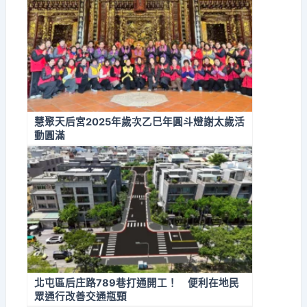
慧聚天后宮2025年歲次乙巳年圓斗燈謝太歲活
動圓滿
北屯區后庄路789巷打通開工！ 便利在地民
眾通行改善交通瓶頸