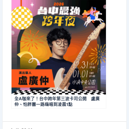
全A咖來了！台中跨年第三波卡司公開 盧廣
仲、怕胖團一路嗨唱到凌晨1點