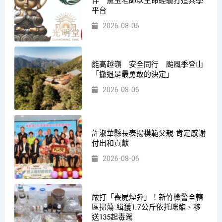
伴 黛玉老師以生命經驗打造共學
平台
2026-08-06
能高越嶺 安全同行 颱風季登山
「撤退是最勇敢的決定」
2026-08-06
許淑華縣長表揚模範父親 肯定感謝
付出和貢獻
2026-08-06
嚴打「喪屍煙彈」！新竹檢警全轄
區掃蕩 緝獲1.7公斤依托咪酯、移
送135起毒駕