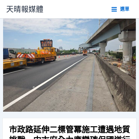
跳
天晴報媒體
選單
至
主
要
內
容
市政路延伸二標管冪施工遭遇地質