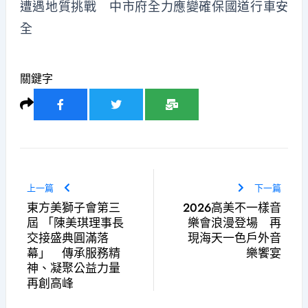
遭遇地質挑戰 中市府全力應變確保國道行車安
全
關鍵字
上一篇
下一篇
東方美獅子會第三
2026高美不一樣音
屆 「陳美琪理事長
樂會浪漫登場 再
交接盛典圓滿落
現海天一色戶外音
幕」 傳承服務精
樂饗宴
神、凝聚公益力量
再創高峰