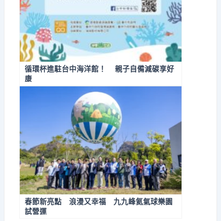
循環杯進駐台中海洋館！ 親子自備減碳享好
康
春節新亮點 浪漫又幸福 九九峰氦氣球樂園
試營運