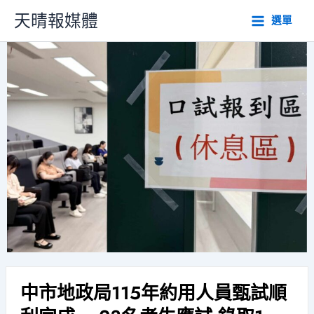
跳
天晴報媒體
選單
至
主
要
內
容
中市地政局115年約用人員甄試順