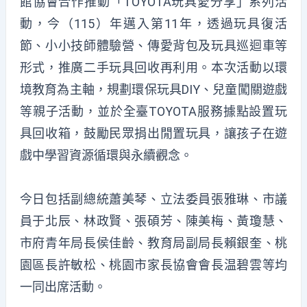
館協會合作推動「TOYOTA玩具愛分享」系列活
動，今（115）年邁入第11年，透過玩具復活
節、小小技師體驗營、傳愛背包及玩具巡迴車等
形式，推廣二手玩具回收再利用。本次活動以環
境教育為主軸，規劃環保玩具DIY、兒童闖關遊戲
等親子活動，並於全臺TOYOTA服務據點設置玩
具回收箱，鼓勵民眾捐出閒置玩具，讓孩子在遊
戲中學習資源循環與永續觀念。
今日包括副總統蕭美琴、立法委員張雅琳、市議
員于北辰、林政賢、張碩芳、陳美梅、黃瓊慧、
市府青年局長侯佳齡、教育局副局長賴銀奎、桃
園區長許敏松、桃園市家長協會會長温碧雲等均
一同出席活動。