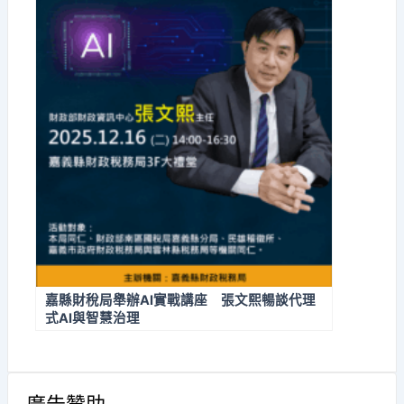
嘉縣財稅局舉辦AI實戰講座 張文熙暢談代理
式AI與智慧治理
廣告贊助