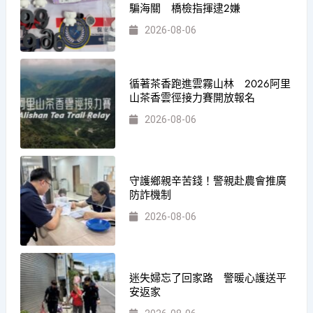
騙海關 橋檢指揮逮2嫌
2026-08-06
循著茶香跑進雲霧山林 2026阿里
山茶香雲徑接力賽開放報名
2026-08-06
守護鄉親辛苦錢！警親赴農會推廣
防詐機制
2026-08-06
迷失婦忘了回家路 警暖心護送平
安返家