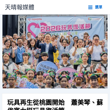
跳
天晴報媒體
選單
至
主
要
內
容
玩具再生從桃園開始 蕭美琴、蘇