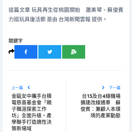
這篇文章
玩具再生從桃園開始 蕭美琴、蘇俊賓
力挺玩具復活節
是由
台灣新聞雲報
提供。
關鍵字
上一篇
下一篇
金甌女中攜手台積
台15及台4線機場
電慈善基金會「親
擴建改線通車 蘇
子職涯探索工作
俊賓：兼顧人本環
坊」全面升級，產
境的產業動脈
學聯手打造適性決
策新場域