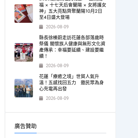
福 × 十七天后會蘭陽 × 女將護女
神」五大亮點齊聚蘭陽10月2日
至4日盛大登場
2026-08-09
縣長徐榛蔚走訪花蓮各部落歲時
祭儀 關懷族人健康與無形文化資
產傳承：幸福要延續、建設要繼
續！
2026-08-09
花蓮「療癒之境」世貿人氣升
溫！五感找回五力 邀民眾為身
心充電再出發
2026-08-09
廣告贊助