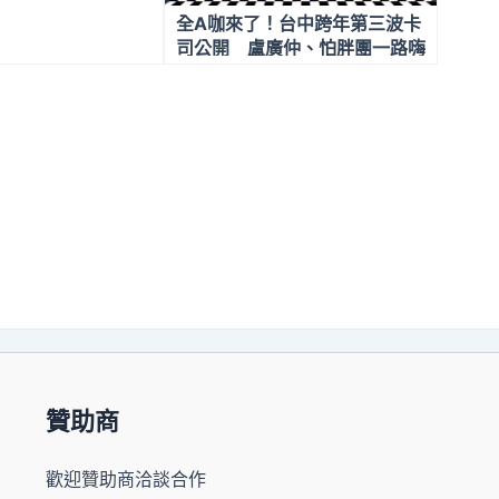
全A咖來了！台中跨年第三波卡
司公開 盧廣仲、怕胖團一路嗨
唱到凌晨1點
贊助商
歡迎贊助商洽談合作