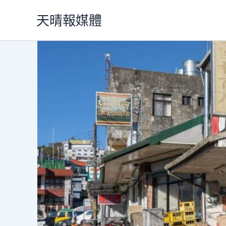
跳
天晴報媒體
至
主
要
內
容