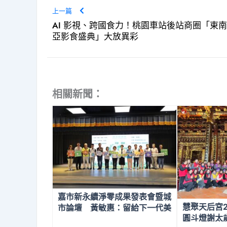
上一篇
AI 影視、跨國食力！桃園車站後站商圈「東南
亞影食盛典」大放異彩
相關新聞：
嘉市新永續淨零成果發表會暨城
慧聚天后宮2
市論壇 黃敏惠：留給下一代美
圓斗燈謝太
好未來