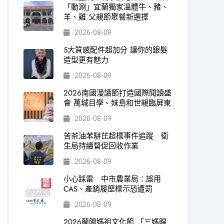
「動涮」宜蘭獨家溫體牛、豬、
羊、雞 父親節聚餐新選擇
2026-08-09
5大質感配件超加分 讓你的銀髮
造型更有魅力
2026-08-09
2026南國漫讀節打造國際閱讀盛
會 萬城目學、妹島和世親臨屏東
2026-08-09
苦茶油苯駢芘超標事件追蹤 衛
生局持續督促回收作業
2026-08-09
小心踩雷 中市農業局：誤用
CAS、產銷履歷標示恐遭罰
2026-08-09
2026蘭陽媽祖文化節 「三媽賜