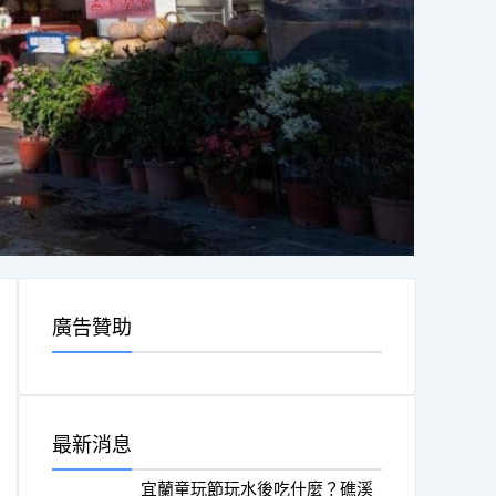
廣告贊助
最新消息
宜蘭童玩節玩水後吃什麼？礁溪