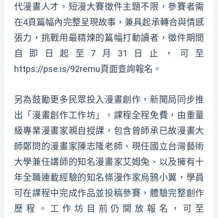
代漫畫人才，短漫大賽徵件主題不限，參賽者需
在4頁篇幅內完整呈現故事，兼具起承轉合與情感
張力，挑戰用最精煉的篇幅打動讀者，徵件期間
自即日起至7月31日止，可至
https://pse.is/92remu
頁面查詢報名。
另為鼓勵更多民眾投入漫畫創作，新聞局同步推
出「漫畫創作工作坊」，課程全程免費，由重量
級專業漫畫家親自授課，包含曾師承已故漫畫大
師鄭問的漫畫家陳志隆老師、現任國立台灣藝術
大學兼任講師的知名漫畫家艾姆兔、以及擁有十
年全職連載經驗的知名條漫作家烏鴉小翼，學員
可在課程中完成作品並投稿參賽，體驗完整創作
歷程。工作坊目前仍開放報名，可至