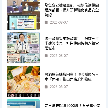
聚焦食安檢驗量能 楊朝偉籲桃園
超前部署、提升預算強化食品安全
防線
2026-08-07
張善政總質詢施政報告 細數三年
半建設成果 打造桃園智慧永續宜
居城市
2026-08-07
居酒屋美味搬回家！頂呱呱聯名日
本「角瓶」推出角嗨尬炸物組
2026-08-07
要再選先說清4000萬！吳子嘉秀票