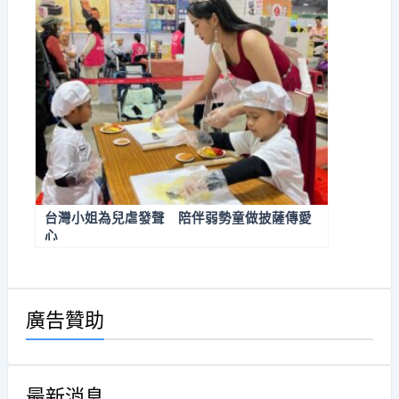
台灣小姐為兒虐發聲 陪伴弱勢童做披薩傳愛
心
廣告贊助
最新消息