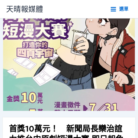
跳
天晴報媒體
選單
至
主
要
內
容
首獎10萬元！ 新聞局長欒治誼