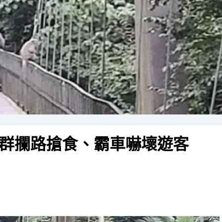
群攔路搶食、霸車嚇壞遊客