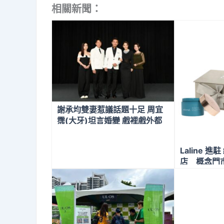
相關新聞：
謝承均雙妻惹議話題十足 周宜
霈(大牙)坦言婚變 戲裡戲外都
是《百味人生》
Laline 
店 概念門
節優惠活動