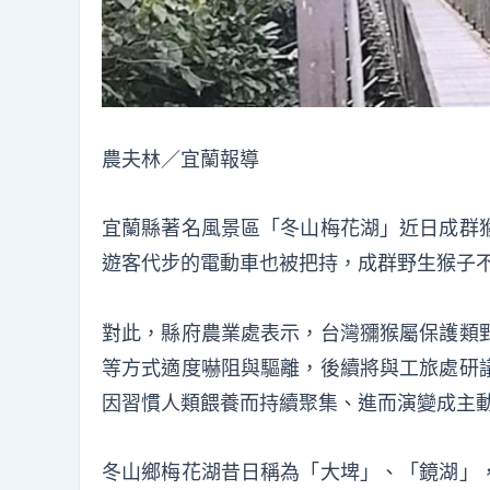
農夫林／宜蘭報導
宜蘭縣著名風景區「冬山梅花湖」近日成群
遊客代步的電動車也被把持，成群野生猴子
對此，縣府農業處表示，台灣獼猴屬保護類
等方式適度嚇阻與驅離，後續將與工旅處研
因習慣人類餵養而持續聚集、進而演變成主
冬山鄉梅花湖昔日稱為「大埤」、「鏡湖」