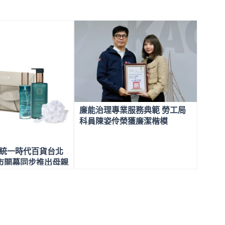
廉能治理專業服務典範 勞工局
科員陳姿伶榮獲廉潔楷模
進駐 統一時代百貨台北
市開幕同步推出母親