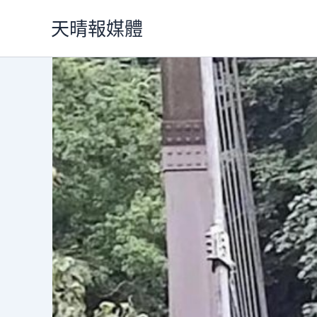
跳
天晴報媒體
至
主
要
內
容