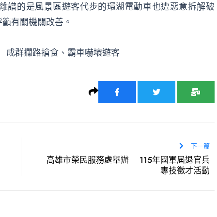
離譜的是風景區遊客代步的環湖電動車也遭惡意拆解破
呼籲有關機關改善。
 成群攔路搶食、霸車嚇壞遊客
下一篇
高雄市榮民服務處舉辦 115年國軍屆退官兵
專技徵才活動