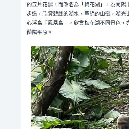
的五片花瓣，而改名為「梅花湖」，為蘭陽
步道，欣賞碧綠的湖水，翠綠的山巒，湖光
心浮島「鳳凰島」，欣賞梅花湖不同景色，
蘭陽平原。