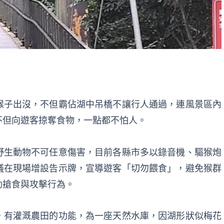
猴子出沒，不但霸佔湖中吊橋不讓行人通過，連風景區內
不但向遊客掠奪食物，一點都不怕人。
野生動物不可任意傷害，目前各縣市多以錄音機、驅猴炮
議在現場增設告示牌，宣導遊客「切勿餵食」，避免猴群
動搶食與攻擊行為。
，有灌溉農田的功能，為一座天然水庫，因湖形狀似梅花