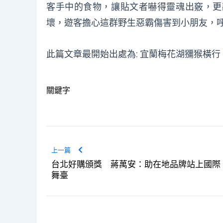
客手中的食物，讓貼文者嚇得靈魂出竅，更
壞，遊客擔心這群野生惡霸傷害到小朋友，
此篇文章最開始出處為:
宜蘭梅花湖獼猴橫行
關鍵字
上一篇
台北好購頒獎 蔣萬安：助在地品牌站上國際
舞臺