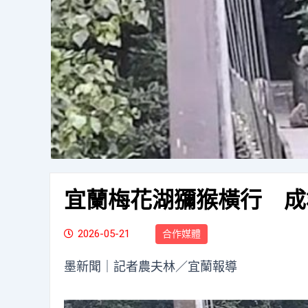
宜蘭梅花湖獼猴橫行 成
2026-05-21
合作媒體
墨新聞
｜記者農夫林／宜蘭報導