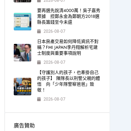
2026-08-07
要再選先說清4000萬！吳子嘉秀
票據 控鄭永金為鄭朝方2018選
縣長籌錢至今未還
2026-08-07
日本房產交易如何降低資訊不對
稱？FMI JAPAN李丹翔解析宅建
士制度與重要事項說明
2026-08-07
【守護別人的孩子，也牽掛自己
的孩子】 陳隊長以刑警父親的體
悟 向「少年隊警察爸爸」致
敬！
2026-08-07
廣告贊助