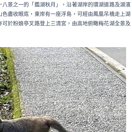
十八景之一的「鑑湖秋月」，沿著湖岸的環湖道路及湖濱
山色盡收眼底，東岸有一座浮島，可經由鳳凰吊橋走上湖
亦可於粉娘亭叉路登上三清宮，由高地俯瞰梅花湖全景及