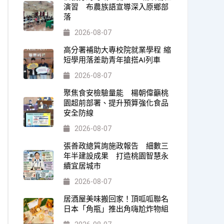
演習 布農族語宣導深入原鄉部
落
2026-08-07
高分署補助大專校院就業學程 縮
短學用落差助青年搶搭AI列車
2026-08-07
聚焦食安檢驗量能 楊朝偉籲桃
園超前部署、提升預算強化食品
安全防線
2026-08-07
張善政總質詢施政報告 細數三
年半建設成果 打造桃園智慧永
續宜居城市
2026-08-07
居酒屋美味搬回家！頂呱呱聯名
日本「角瓶」推出角嗨尬炸物組