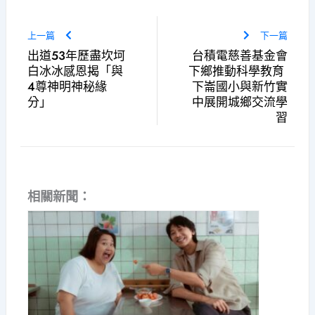
上一篇
下一篇
出道53年歷盡坎坷
台積電慈善基金會
白冰冰感恩揭「與
下鄉推動科學教育
4尊神明神秘緣
下崙國小與新竹實
分」
中展開城鄉交流學
習
相關新聞：