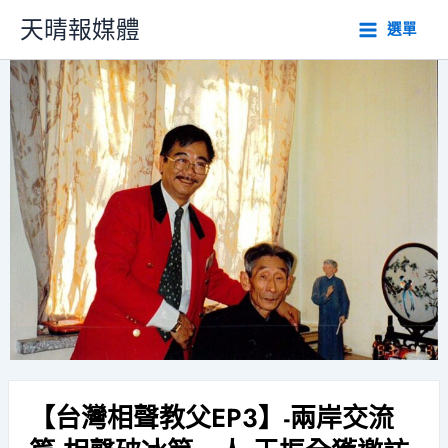
跳
天晴報媒體
選單
至
主
要
內
容
【台灣相聲教父EP3】-兩岸交流