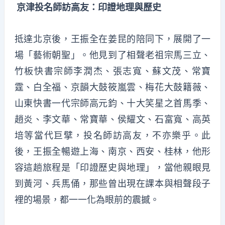
京津投名師訪高友：印證地理與歷史
抵達北京後，王振全在姜昆的陪同下，展開了一
場「藝術朝聖」。他見到了相聲老祖宗馬三立、
竹板快書宗師李潤杰、張志寬、蘇文茂、常寶
霆、白全福、京韻大鼓筱嵐雲、梅花大鼓籍薇、
山東快書一代宗師高元鈞、十大笑星之首馬季、
趙炎、李文華、常寶華、侯耀文、石富寬、高英
培等當代巨擘，投名師訪高友，不亦樂乎。此
後，王振全暢遊上海、南京、西安、桂林，他形
容這趟旅程是「印證歷史與地理」，當他親眼見
到黃河、兵馬俑，那些曾出現在課本與相聲段子
裡的場景，都一一化為眼前的震撼。