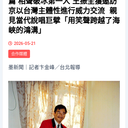
篇 相聲破冰第一人 王振全獲邀訪
京以台灣主體性進行威力交流 親
見當代說唱巨擘「用笑聲跨越了海
峽的鴻溝」
2026-05-21
合作媒體
墨新聞
｜記者卞金峰／台北報導