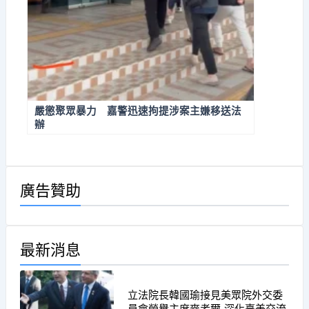
嚴懲聚眾暴力 嘉警迅速拘提涉案主嫌移送法
辦
廣告贊助
最新消息
立法院長韓國瑜接見美眾院外交委