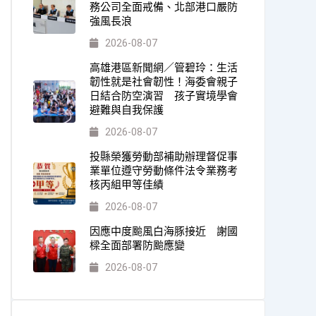
務公司全面戒備、北部港口嚴防
強風長浪
2026-08-07
高雄港區新聞網／管碧玲：生活
韌性就是社會韌性！海委會親子
日結合防空演習 孩子實境學會
避難與自我保護
2026-08-07
投縣榮獲勞動部補助辦理督促事
業單位遵守勞動條件法令業務考
核丙組甲等佳績
2026-08-07
因應中度颱風白海豚接近 謝國
樑全面部署防颱應變
2026-08-07