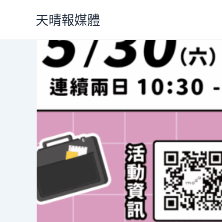
跳
天晴報媒體
至
主
要
內
容