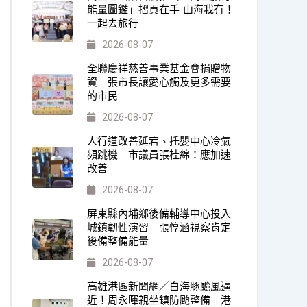
能量圖鑑」摺頁在手 山海我有！
一起去旅行
2026-08-07
全聯慶祥慈善事業基金會捐贈物
資 張市長讓愛心觸及更多需要
的市民
2026-08-07
人行道改善延宕、托嬰中心冷氣
頻跳機 市議員張桂綿：應加速
改善
2026-08-07
屏東縣內埔鄉後備輔導中心投入
城鎮韌性演習 張惇涵視察肯定
後備整備能量
2026-08-07
高雄港區新聞網／白海豚颱風逼
近！周永暉親坐鎮防颱整備 港