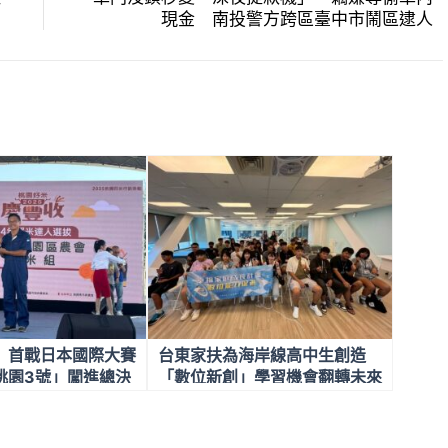
現金 南投警方跨區臺中市鬧區逮人
」首戰日本國際大賽
台東家扶為海岸線高中生創造
桃園3號」闖進總決
「數位新創」學習機會翻轉未來
職涯可能！