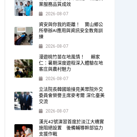
業服務品質成效
2026-08-07
資安與你我的距離！ 寶山鄉公
所舉辦AI應用與資訊安全教育訓
練
2026-08-07
漫遊桃竹苗在地風情！ 賴家
仁：暑期深度遊程深入體驗在地
客庄與農村魅力
2026-08-07
立法院長韓國瑜接見美眾院外交
委員會榮譽主席麥考爾 深化臺美
交流
2026-08-07
漢光42號演習首度於淡江大橋實
施阻絕設置 後備輔導幹部協力
支援作戰