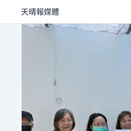
跳
天晴報媒體
至
主
要
內
容