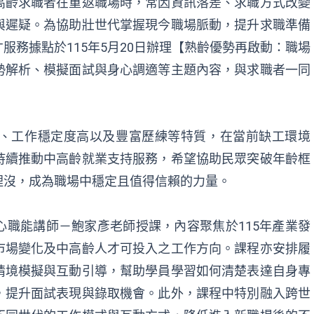
高齡求職者在重返職場時，常因資訊落差、求職方式改變
與遲疑。為協助壯世代掌握現今職場脈動，提升求職準備
服務據點於115年5月20日辦理【熟齡優勢再啟動：職場
勢解析、模擬面試與身心調適等主題內容，與求職者一同
、工作穩定度高以及豐富歷練等特質，在當前缺工環境
持續推動中高齡就業支持服務，希望協助民眾突破年齡框
埋沒，成為職場中穩定且值得信賴的力量。
職能講師－鮑家彥老師授課，內容聚焦於115年產業發
市場變化及中高齡人才可投入之工作方向。課程亦安排履
情境模擬與互動引導，幫助學員學習如何清楚表達自身專
，提升面試表現與錄取機會。此外，課程中特別融入跨世