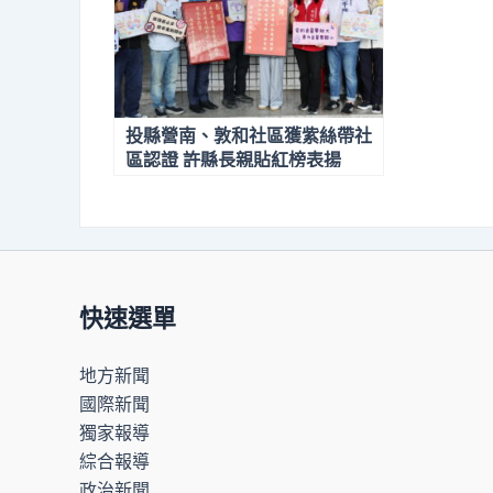
投縣營南、敦和社區獲紫絲帶社
區認證 許縣長親貼紅榜表揚
快速選單
地方新聞
國際新聞
獨家報導
綜合報導
政治新聞