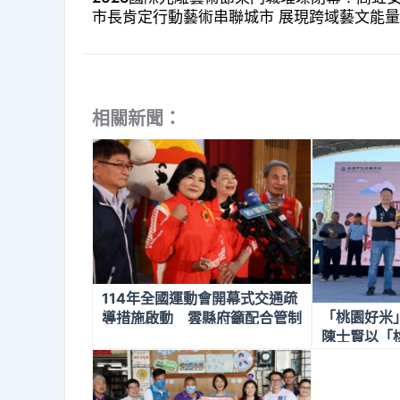
市長肯定行動藝術串聯城市 展現跨域藝文能量
相關新聞：
114年全國運動會開幕式交通疏
「桃園好米
導措施啟動 雲縣府籲配合管制
陳士賢以「
與接駁
賽