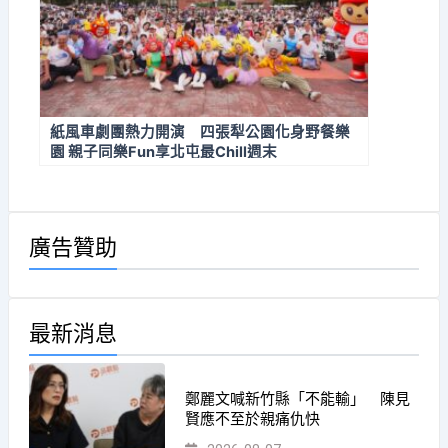
紙風車劇團熱力開演 四張犁公園化身野餐樂
園 親子同樂Fun享北屯最Chill週末
廣告贊助
最新消息
鄭麗文喊新竹縣「不能輸」 陳見
賢應不至於親痛仇快