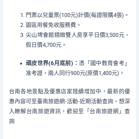
門票以兒童票(100元)計價(每證限購4張)。
園區用餐免收服務費。
尖山埤會館精緻雙人房享平日價3,500元、
假日價4,700元。
頑皮世界(6月底前)：
憑「國中教育會考」
准考證，兩人同行900元(原價1,400元)。
台南各地景點及優惠店家陸續增加中，最新的優
惠內容可至
臺南旅遊網-活動-近期活動
查詢，想深
入瞭解台南旅遊資訊，歡迎至「
台南旅遊網
」查
詢