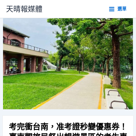
跳
天晴報媒體
選單
至
主
要
內
容
考完衝台南，准考證秒變優惠券！