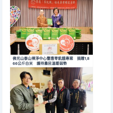
佛光山泰山禪淨中心響應零飢餓專案 捐贈1,8
66公斤白米 護持農民溫暖弱勢