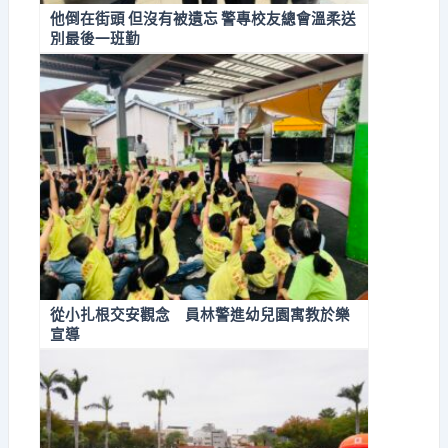
他倒在街頭 但沒有被遺忘 警專校友總會溫柔送
別最後一班勤
從小扎根交安觀念 員林警進幼兒園寓教於樂
宣導