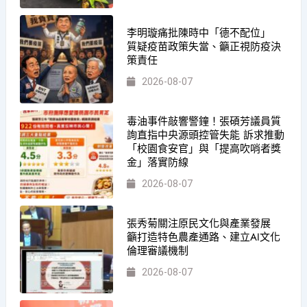
李明璇痛批陳時中「德不配位」
質疑疫苗政策失當、籲正視防疫決
策責任
2026-08-07
毒油事件敲響警鐘！張碩芳議員質
詢直指中央源頭控管失能 訴求推動
「校園食安官」與「提高吹哨者獎
金」落實防線
2026-08-07
張秀菊關注原民文化與產業發展
籲打造特色農產通路、建立AI文化
倫理審議機制
2026-08-07