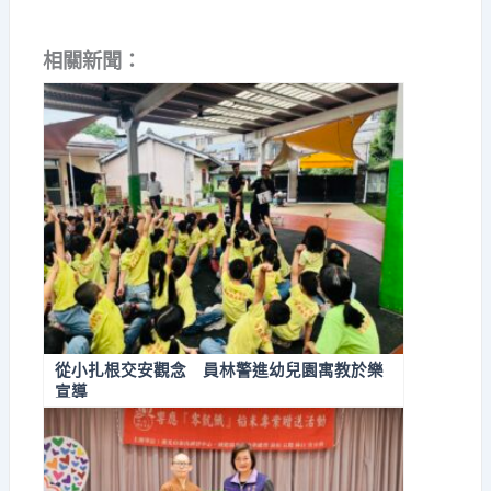
相關新聞：
從小扎根交安觀念 員林警進幼兒園寓教於樂
宣導