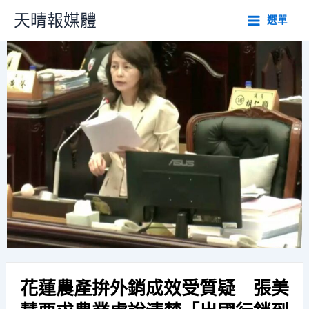
跳
天晴報媒體
選單
至
主
要
內
容
花蓮農產拚外銷成效受質疑 張美