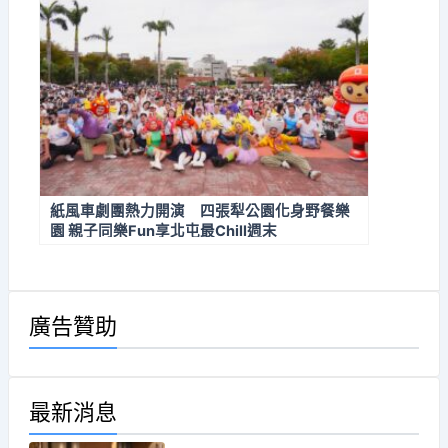
紙風車劇團熱力開演 四張犁公園化身野餐樂
園 親子同樂Fun享北屯最Chill週末
廣告贊助
最新消息