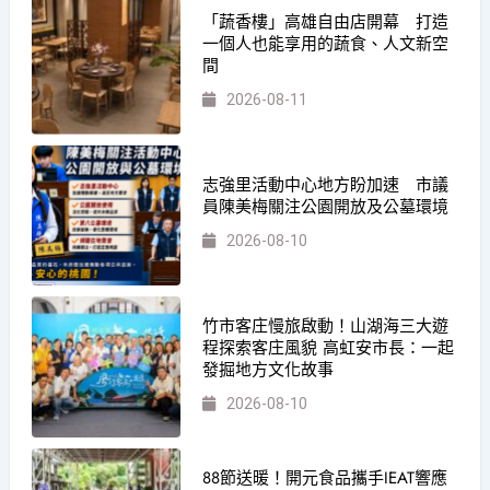
「蔬香樓」高雄自由店開幕 打造
一個人也能享用的蔬食、人文新空
間
2026-08-11
志強里活動中心地方盼加速 市議
員陳美梅關注公園開放及公墓環境
2026-08-10
竹市客庄慢旅啟動！山湖海三大遊
程探索客庄風貌 高虹安市長：一起
發掘地方文化故事
2026-08-10
88節送暖！開元食品攜手IEAT響應