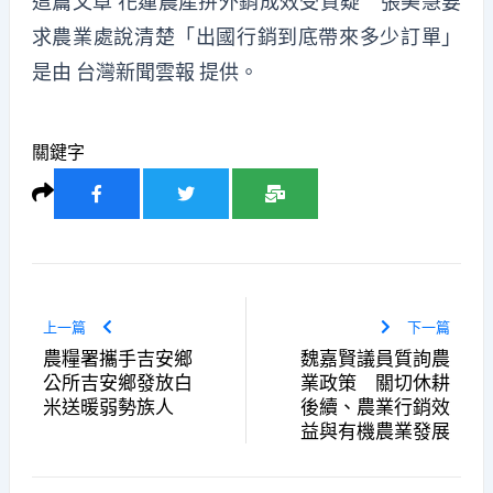
這篇文章
花蓮農產拚外銷成效受質疑 張美慧要
求農業處說清楚「出國行銷到底帶來多少訂單」
是由
台灣新聞雲報
提供。
關鍵字
上一篇
下一篇
農糧署攜手吉安鄉
魏嘉賢議員質詢農
公所吉安鄉發放白
業政策 關切休耕
米送暖弱勢族人
後續、農業行銷效
益與有機農業發展