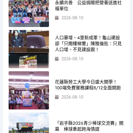
永續共善 公益捐贈把營養送進社
福單位
2026-08-10
人口暴增、4里新成軍！龜山建設
卻「只聞樓梯響」陳雅倫批：只見
人口增、不見建設跟！
2026-08-10
花蓮縣勞工大學今日盛大開學！
100場免費實務課程8/12全面開跑
2026-08-10
「岩手縣2026青少棒球交流賽」開
幕 棒球牽起跨海情誼