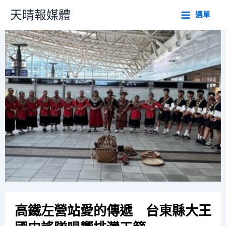
跳
天晴報媒體
選單
至
主
要
內
容
高鐵左營站愛的傳遞 台東縣大王