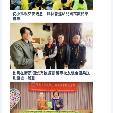
從小扎根交安觀念 員林警進幼兒園寓教於樂
宣導
他倒在街頭 但沒有被遺忘 警專校友總會溫柔送
別最後一班勤