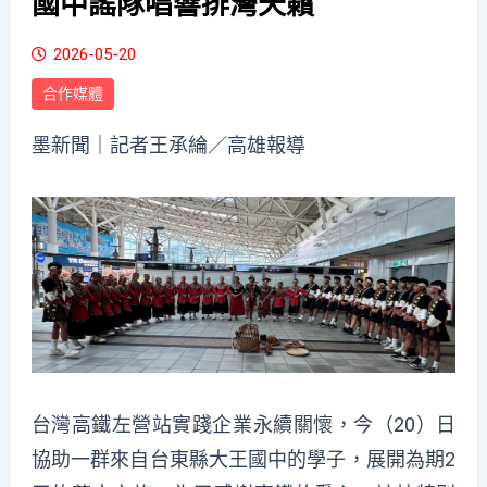
國中謠隊唱響排灣天籟
2026-05-20
合作媒體
墨新聞
｜記者王承綸／高雄報導
台灣高鐵左營站實踐企業永續關懷，今（20）日
協助一群來自台東縣大王國中的學子，展開為期2