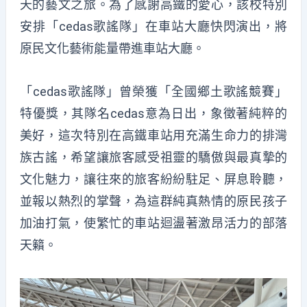
天的藝文之旅。為了感謝高鐵的愛心，該校特別
安排「cedas歌謠隊」在車站大廳快閃演出，將
原民文化藝術能量帶進車站大廳。
「cedas歌謠隊」曾榮獲「全國鄉土歌謠競賽」
特優獎，其隊名cedas意為日出，象徵著純粹的
美好，這次特別在高鐵車站用充滿生命力的排灣
族古謠，希望讓旅客感受祖靈的驕傲與最真摯的
文化魅力，讓往來的旅客紛紛駐足、屏息聆聽，
並報以熱烈的掌聲，為這群純真熱情的原民孩子
加油打氣，使繁忙的車站迴盪著激昂活力的部落
天籟。