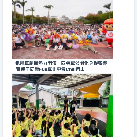
紙風車劇團熱力開演 四張犁公園化身野餐樂
園 親子同樂Fun享北屯最Chill週末