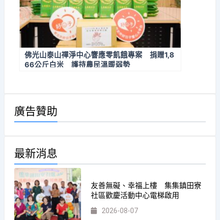
佛光山泰山禪淨中心響應零飢餓專案 捐贈1,8
66公斤白米 護持農民溫暖弱勢
廣告贊助
最新消息
友善無礙、幸福上樓 集集鎮田寮
社區歡慶活動中心電梯啟用
2026-08-07