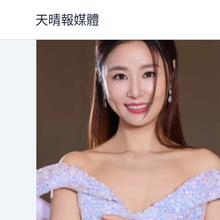
跳
天晴報媒體
至
主
要
內
容