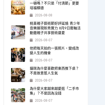
一頓嗎？不只是「付清節」更要
培福積德
2026-08-08
桃喜親子藝術節好評延燒 青少年
音樂展現新秀實力 8月9日壓軸活
動邀親子共享藝術盛夏
2026-08-07
他把每天拍的一張照片，變成改
變人生的機會
2026-08-07
貓咪為什麼喜歡把東西推下桌？
不是故意惹人生氣
2026-08-07
為什麼大家越來越愛逛「二手市
集」？不是因為沒錢
2026-08-07