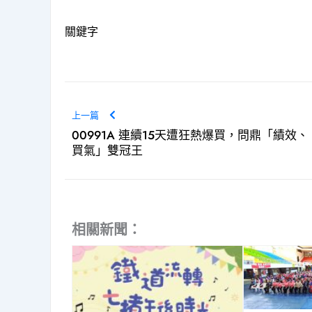
關鍵字
上一篇
00991A 連續15天遭狂熱爆買，問鼎「績效、
買氣」雙冠王
相關新聞：