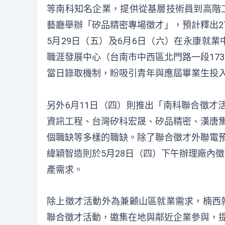
等南科知名企業，提供從基層技術員到高階工
藝廳舉辦「矽品精密專場徵才」，預計釋出2
5月29日（五）及6月6日（六）在永康就
職涯發展中心（台南市中西區北門路一段17
當日錄取機制，盼吸引青年與應屆畢業生投
另外6月11日（四）則推出「南科聯合徵才
資訊工程、台灣矽科宏晟、矽品精密、漢唐集
個職缺等多樣的職缺。除了聯合徵才外聯電預
緯穎智造則於5月28日（四）下午辦理廠內徵
產需求。
除上徵才活動外為兼顧山區就業需求，楠西就
聯合徵才活動，邀集在地與鄰近企業參與，提