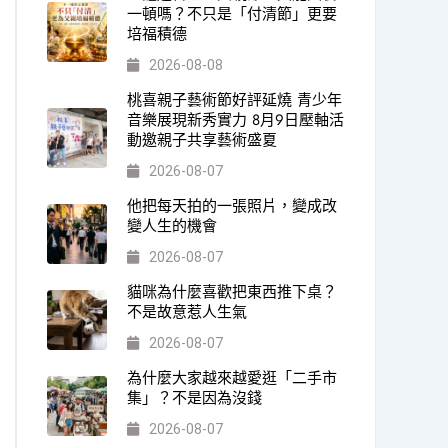
一頓嗎？不只是「付清節」更要
培福積德
2026-08-08
桃喜親子藝術節好評延燒 青少年
音樂展現新秀實力 8月9日壓軸活
動邀親子共享藝術盛夏
2026-08-07
他把每天拍的一張照片，變成改
變人生的機會
2026-08-07
貓咪為什麼喜歡把東西推下桌？
不是故意惹人生氣
2026-08-07
為什麼大家越來越愛逛「二手市
集」？不是因為沒錢
2026-08-07