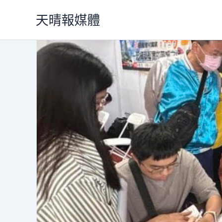
跳
天晴報媒體
至
主
要
內
容