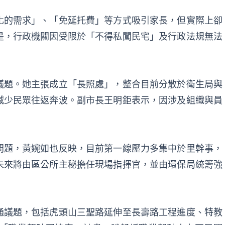
化的需求」、「免延托費」等方式吸引家長，但實際上卻
是，行政機關因受限於「不得私闖民宅」及行政法規無法
。
議題。她主張成立「長照處」，整合目前分散於衛生局與
減少民眾往返奔波。副市長王明鉅表示，因涉及組織與員
問題，黃婉如也反映，目前第一線壓力多集中於里幹事，
未來將由區公所主秘擔任現場指揮官，並由環保局統籌強
通議題，包括虎頭山三聖路延伸至長壽路工程進度、特教