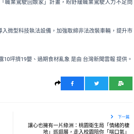
「職業駕駛回娘家」計畫，盼舒緩職業駕駛人力不足問
導入微型科技執法設備，加強取締非法改裝車輛，提升市
露10坪擠19嬰、過期食材亂象
是由
台灣新聞雲報
提供。
下一篇
讓心也擁有一片綠洲：桃園衛生局「情緒的棲
地」巡迴展，走入校園陪你「喘口氣」