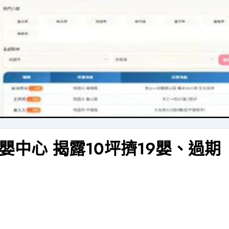
中心 揭露10坪擠19嬰、過期