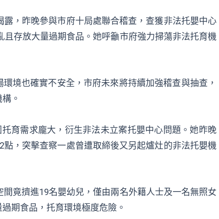
揭露，昨晚參與市府十局處聯合稽查，查獲非法托嬰中心
髒亂且存放大量過期食品。她呼籲市府強力掃蕩非法托育機
場環境也確實不安全，市府未來將持續加強稽查與抽查，
機構。
因托育需求龐大，衍生非法未立案托嬰中心問題。她昨晚
2點，突擊查察一處曾遭取締後又另起爐灶的非法托嬰機
空間竟擠進19名嬰幼兒，僅由兩名外籍人士及一名無照女
量過期食品，托育環境極度危險。