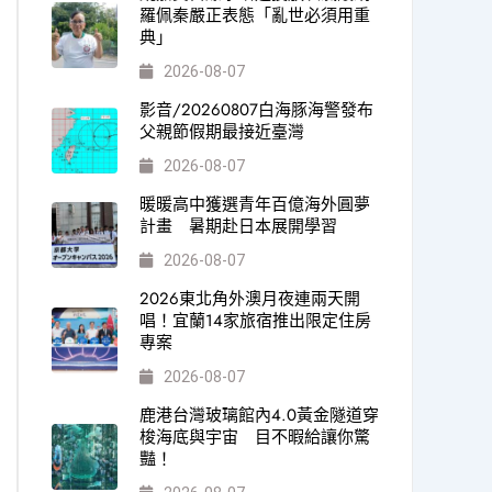
羅佩秦嚴正表態「亂世必須用重
典」
2026-08-07
影音/20260807白海豚海警發布
父親節假期最接近臺灣
2026-08-07
暖暖高中獲選青年百億海外圓夢
計畫 暑期赴日本展開學習
2026-08-07
2026東北角外澳月夜連兩天開
唱！宜蘭14家旅宿推出限定住房
專案
2026-08-07
鹿港台灣玻璃館內4.0黃金隧道穿
梭海底與宇宙 目不暇給讓你驚
豔！