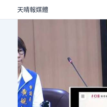
跳
天晴報媒體
至
主
要
內
容