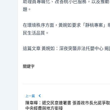
助理員專職化、改善桃小巴服務，以及推動
題。
在環境秩序方面，黃婉如要求「靜桃專案」
民生活品質。
這篇文章
黃婉如：深夜突襲非法托嬰中心 揭
關鍵字
上一篇
陳韋曄：遞交民意連署書 張善政市長允諾爭取
中央經費與地方銜接