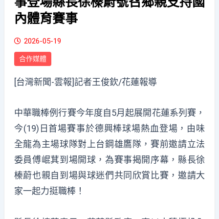
事登場縣長徐榛蔚號召鄉親支持國
內體育賽事
2026-05-19
合作媒體
[台灣新聞-雲報]記者王俊欽/花蓮報導
中華職棒例行賽今年度自5月起展開花蓮系列賽，
今(19)日首場賽事於德興棒球場熱血登場，由味
全龍為主場球隊對上台鋼雄鷹隊，賽前邀請立法
委員傅崐萁到場開球，為賽事揭開序幕，縣長徐
榛蔚也親自到場與球迷們共同欣賞比賽，邀請大
家一起力挺職棒！