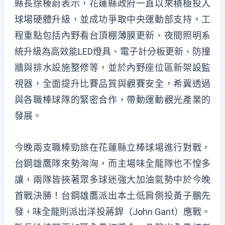
縣長徐榛蔚表示，花蓮縣政府一直以來積極投入
球場硬體升級，並成功爭取中央運動部支持，工
程重點包括內野看台頂棚薄膜更新、夜間照明系
統升級為高效能LED燈具、電子計分板更新、防撞
牆與排水設施整修等，並於內野座位區新架設監
視器，全面提升比賽品質與觀賽安全，希冀透過
與各職棒球隊的緊密合作，帶動運動觀光產業的
發展。
今晚兩支職棒勁旅在花蓮縣立棒球場進行對戰，
台鋼雄鷹隊來勢洶洶，而主場味全龍隊也不惶多
讓，兩隊皆挾著眾多球迷強大加油氣勢中於今晚
首戰決勝！台鋼雄鷹派出本土低肩側投黃子鵬先
發，味全龍則派出洋投蔣銲（John Gant）應戰。