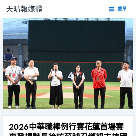
跳
天晴報媒體
選單
至
主
要
內
容
2026中華職棒例行賽花蓮首場賽