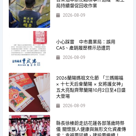
局持續督促回收作業
2026-08-09
小心踩雷 中市農業局：誤用
CAS、產銷履歷標示恐遭罰
2026-08-09
2026蘭陽媽祖文化節 「三媽賜福
× 十七天后會蘭陽 × 女將護女神」
五大亮點齊聚蘭陽10月2日至4日盛
大登場
2026-08-09
縣長徐榛蔚走訪花蓮各部落歲時祭
儀 關懷族人健康與無形文化資產傳
承：幸福要延續、建設要繼續！