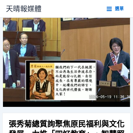
跳
天晴報媒體
選單
至
主
要
內
容
張秀菊總質詢聚焦原民福利與文化