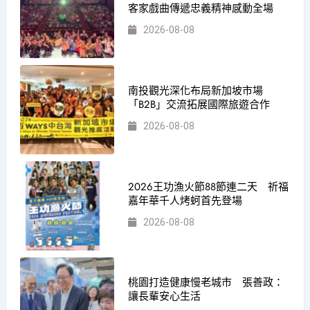
客家戲曲傳遞忠義精神感動全場
2026-08-08
南投觀光深化布局新加坡市場
「B2B」交流拓展國際旅遊合作
2026-08-08
2026王功漁火節88節連二天 祈福
嘉年華千人烤蚵首先登場
2026-08-08
桃園打造健康慢老城市 張善政：
讓長輩安心生活