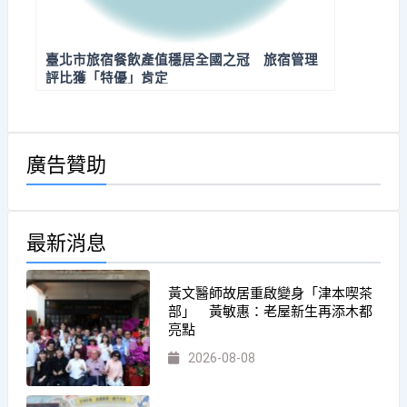
臺北市旅宿餐飲產值穩居全國之冠 旅宿管理
評比獲「特優」肯定
廣告贊助
最新消息
黃文醫師故居重啟變身「津本喫茶
部」 黃敏惠：老屋新生再添木都
亮點
2026-08-08