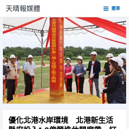
跳
天晴報媒體
選單
至
主
要
內
容
優化北港水岸環境 北港新生活