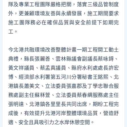
隊及專業工程團隊嚴格把關，落實三級品管制度
外，更兼顧環境友善與永續發展，施工期間要求
施工團隊務必在確保品質與安全前提下如期完
工。
今北港共融環境改善整體計畫一期工程開工動土
典禮，縣長張麗善、雲林縣議會副議長蔡咏鍀、
黃文祥議員、蔡孟真議員、縣府水利處處長許宏
博、經濟部水利署第五河川分署秘書王銘熙、北
港鎮長蕭美文、立法委員張嘉郡及丁學忠聯合服
務處副主任蘇秝萱、立法委員蔡春綢服務處主任
張明達、北港鎮各里里長共同出席，期盼工程完
成後，有效提升北港河岸整體環境品質，營造舒
適、安全且具吸引力之水岸休憩空間。