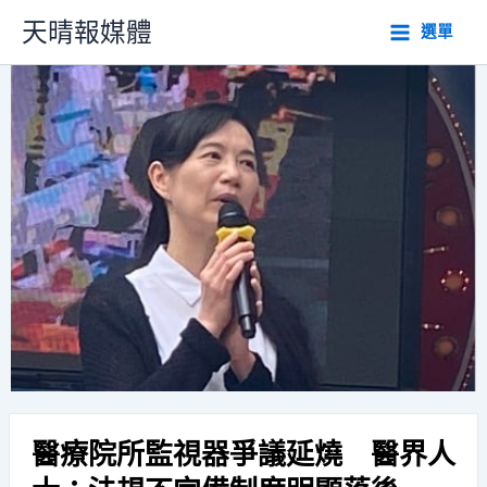
跳
天晴報媒體
選單
至
主
要
內
容
醫療院所監視器爭議延燒 醫界人