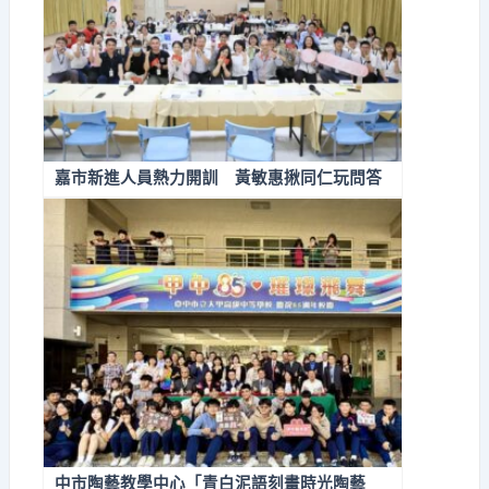
嘉市新進人員熱力開訓 黃敏惠揪同仁玩問答
中市陶藝教學中心「青白泥語刻畫時光陶藝