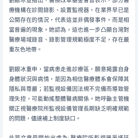
劉銀冰並指出，醫療改革基金會曾表示，部分醫
療機構在診間錄影、設置監視器，在業界早已是
公開存在的情況，代表這並非偶發事件，而是相
當普遍的現象。她認為，這也進一步凸顯台灣對
醫療場域錄音、錄影管理規範極度不足，存在嚴
重灰色地帶。
劉銀冰重申，當病患走進診療區，願意揭露自身
身體狀況與病情，是因為相信醫療體系會保障其
隱私與尊嚴
；
若監視設備因法規不完備而導致管
理失控，可能動搖整體醫病關係。她呼籲主管機
關正視醫療院所監視設備管理長期缺乏明確規範
的問題，儘速補上制度缺口。
此篇文章最開始出處為:
醫療院所監視器爭議延