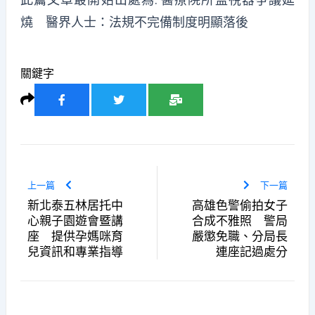
燒 醫界人士：法規不完備制度明顯落後
關鍵字
上一篇
下一篇
新北泰五林居托中
高雄色警偷拍女子
心親子園遊會暨講
合成不雅照 警局
座 提供孕媽咪育
嚴懲免職、分局長
兒資訊和專業指導
連座記過處分