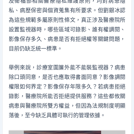
及衛福部相關醫療隱私維護原則，均對病患隱
私、病歷保密與個資蒐集有所要求
。但
劉銀冰
認
為
這些規範多屬原則性條文，真正涉及醫療院所
設置監視器時，哪些區域可錄影、誰有權調閱、
影像保存多久、病患是否有拒絕權等關鍵問題，
目前仍缺乏統一標準。
舉例
來說
，診療室圍簾外能不能裝監視器？病患
除口頭同意，是否也應取得書面同意？影像調閱
權限如何界定？影像保存年限多久？若病患拒絕
錄影，醫療院所能否拒絕提供服務？這些都攸關
病患與醫療院所雙方權益，但因
為
法規制度明顯
落後，至今缺乏具體可執行的管理依據。