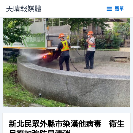
跳
天晴報媒體
選單
至
主
要
內
容
新北民眾外縣市染漢他病毒 衛生