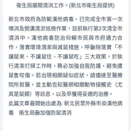
衛生局展開清消工作。(新北市衛生局提供)
新北市政府為防範漢他病毒，已完成全市第一次
噴消及側溝清淤巡檢作業，目前執行第2次清全市
清消中。漢他病毒防治仰賴市民與市府通力合
作，落實環境清潔與滅鼠措施，呼籲除落實「不
讓鼠來、不讓鼠住、不讓鼠吃」三大政策，於執
行清潔打掃工作時，務必加強自我防護，避免遭
鼠隻咬傷。若出現相關疑似症狀，請儘速至醫療
院所就醫，並主動告知醫師相關動物接觸史（尤
其是鼠類）等訊息，以及早獲得妥適的治療。
此篇文章最開始出處為:
新北民眾外縣市染漢他病
毒 衛生局籲加強防鼠清消