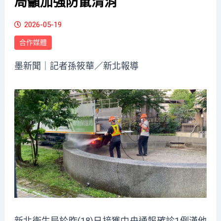
局籲加強防鼠清消
2026-05-19
合作媒體
墨新聞
｜記者孫筱華／新北報導
新北衛生局於昨(18)日接獲中央通報確診1例漢他