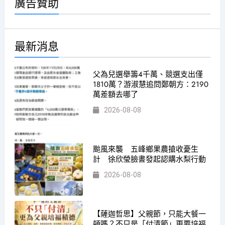
廣告贊助
最新消息
父為兒選舉籌4千萬、競選支出僅
1810萬？游淑慧追問鄭朝方：2190
萬差額去哪了
2026-08-08
颱風來襲 五峰鄉果農搶收憂生
計 徐欣瑩臉書發起認購水梨行動
2026-08-08
【薩迦哲思】父親節，只能大餐一
頓嗎？不只是「付清節」更要培福