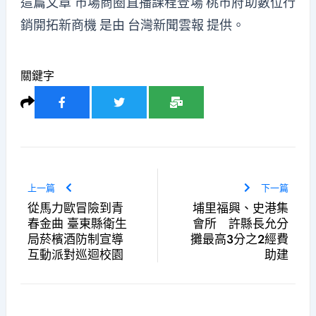
這篇文章
市場商圈直播課程登場 桃市府助數位行
銷開拓新商機
是由
台灣新聞雲報
提供。
關鍵字
上一篇
下一篇
從馬力歐冒險到青
埔里福興、史港集
春金曲 臺東縣衛生
會所 許縣長允分
局菸檳酒防制宣導
攤最高3分之2經費
互動派對巡迴校園
助建