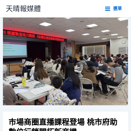
跳
天晴報媒體
選單
至
主
要
內
容
市場商圈直播課程登場 桃市府助