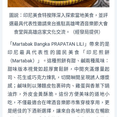
圖説：印尼美食特搜隊深入探索當地美食，並評
選最具代表性邀請來台進駐高雄啤酒音樂節大會
食堂與高雄店家文化交流。（經發局提供）
「Martabak Bangka PRAPATAN LILI」帶來的是
印尼最具代表性的國民美食「印尼煎餅
（Martabak）」。這種煎餅有甜、鹹兩種風味：
甜味版本視覺如超厚實鬆餅，中間夾滿爆量起
司、花生或巧克力煉乳，切開瞬間呈現誘人爆漿
感；鹹味則以薄麵皮包裹碎肉、雞蛋與香蔥下鍋
油炸，外皮金黃酥脆。這份方便美味的道地小
吃，不僅最適合在啤酒音樂節市集穿梭享用，更
是絕佳的下酒新選擇，讓來自各地的朋友在暢飲