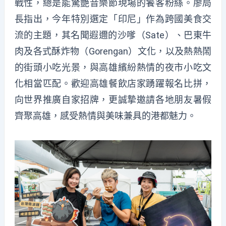
戰性，總是能驚艷音樂節現場的饕客粉絲。廖局
長指出，今年特別選定「印尼」作為跨國美食交
流的主題，其名聞遐邇的沙嗲（Sate）、巴東牛
肉及各式酥炸物（Gorengan）文化，以及熱熱鬧
的街頭小吃光景，與高雄繽紛熱情的夜市小吃文
化相當匹配。歡迎高雄餐飲店家踴躍報名比拼，
向世界推廣自家招牌，更誠摯邀請各地朋友暑假
齊聚高雄，感受熱情與美味兼具的港都魅力。