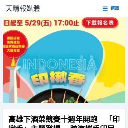
跳
天晴報媒體
選單
至
主
要
內
容
高雄下酒菜競賽十週年開跑 「印