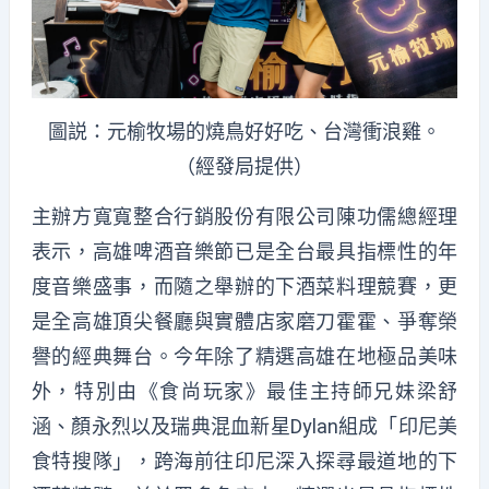
圖説：元榆牧場的燒鳥好好吃、台灣衝浪雞。
（經發局提供）
主辦方寬寬整合行銷股份有限公司陳功儒總經理
表示，高雄啤酒音樂節已是全台最具指標性的年
度音樂盛事，而隨之舉辦的下酒菜料理競賽，更
是全高雄頂尖餐廳與實體店家磨刀霍霍、爭奪榮
譽的經典舞台。今年除了精選高雄在地極品美味
外，特別由《食尚玩家》最佳主持師兄妹梁舒
涵、顏永烈以及瑞典混血新星Dylan組成「印尼美
食特搜隊」，跨海前往印尼深入探尋最道地的下