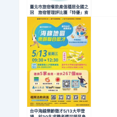
用
臺北市旅宿餐飲產值穩居全國之
冠 旅宿管理評比獲「特優」肯
定
台中海線樂齡徵才5/13大甲登
場 前30名求職者還可領早鳥