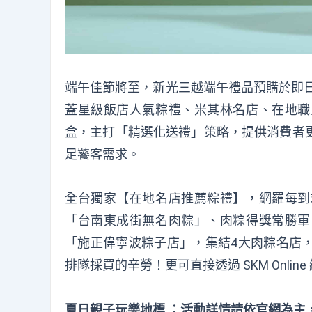
端午佳節將至，新光三越端午禮品預購於即
蓋星級飯店人氣粽禮、米其林名店、在地職
盒，主打「精選化送禮」策略，提供消費者
足饕客需求。
全台獨家【在地名店推薦粽禮】，網羅每到
「台南東成街無名肉粽」、肉粽得獎常勝軍
「施正偉寧波粽子店」，集結
4
大肉粽名店
排隊採買的辛勞！更可直接透過
SKM Online
夏日親子玩樂地標
：
活動詳情請依官網為主