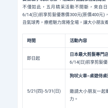
不僅如此，五月精采活動不間斷，來自日
6/14(
日
)
前享剪髮優惠價
300
元
(
原價
400
元
)
丑氣球秀，療癒魅力席捲全場，讓大小朋友
時間
活動內容
日本最大剪髮專門
即日起
6/14(
日
)
前享剪髮優
狗吠火車
–
桌遊侍桌
5/21(
四
)-5/31(
日
)
邀請大小朋友一起
力。