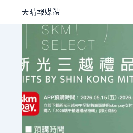
跳
天晴報媒體
至
主
要
內
容