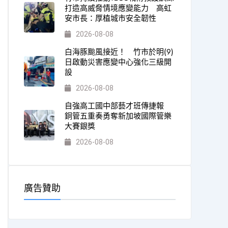
打造高威脅情境應變能力 高虹
安市長：厚植城市安全韌性
2026-08-08
白海豚颱風接近！ 竹市於明(9)
日啟動災害應變中心強化三級開
設
2026-08-08
自強高工國中部藝才班傳捷報
銅管五重奏勇奪新加坡國際管樂
大賽銀獎
2026-08-08
廣告贊助