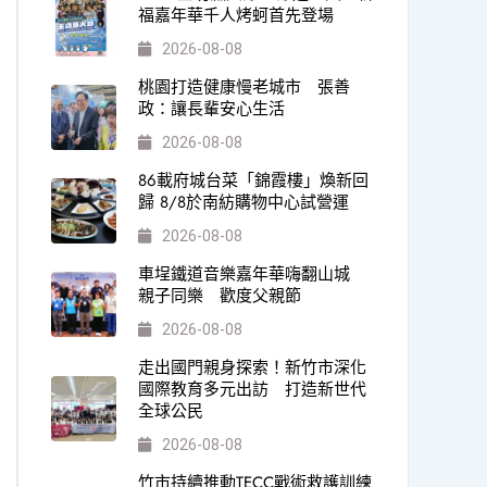
福嘉年華千人烤蚵首先登場
2026-08-08
桃園打造健康慢老城市 張善
政：讓長輩安心生活
2026-08-08
86載府城台菜「錦霞樓」煥新回
歸 8/8於南紡購物中心試營運
2026-08-08
車埕鐵道音樂嘉年華嗨翻山城
親子同樂 歡度父親節
2026-08-08
走出國門親身探索！新竹市深化
國際教育多元出訪 打造新世代
全球公民
2026-08-08
竹市持續推動TECC戰術救護訓練