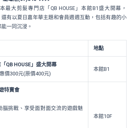
本最大剪髮專門店「
QB HOUSE
」本館
B1
盛大開幕，
，還有以夏日嘉年華主題和會員週週互動，包括有趣的小
都能一同沉浸。
地點
店「
QB HOUSE
」盛大開幕
本館
B1
惠價
300
元
(
原價
400
元
)
遊特賣會
動腦挑戰、享受面對面交流的遊戲魅
本館
10F