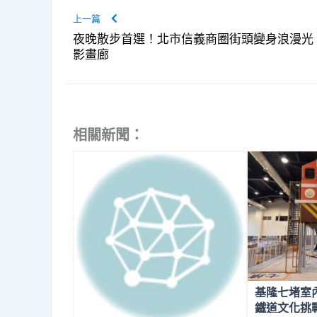
上一篇
夜晚散步首選！北市信義商圈街頭變身浪漫光
影畫廊
相關新聞：
基隆七堵室
鐵道文化挑戰