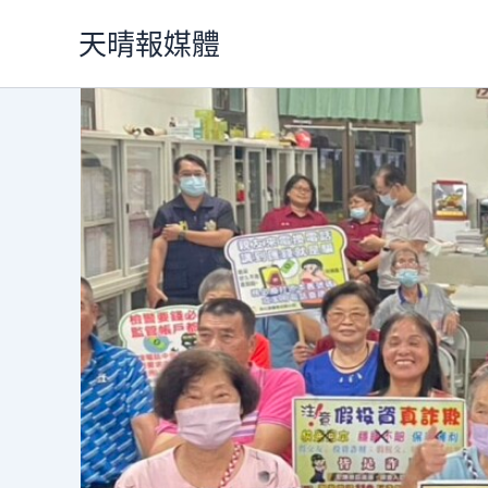
跳
天晴報媒體
至
主
要
內
容