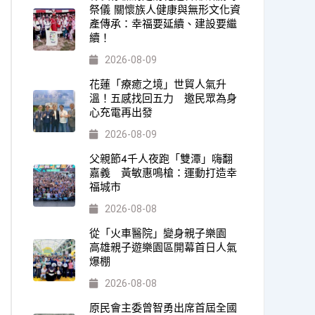
祭儀 關懷族人健康與無形文化資
產傳承：幸福要延續、建設要繼
續！
2026-08-09
花蓮「療癒之境」世貿人氣升
溫！五感找回五力 邀民眾為身
心充電再出發
2026-08-09
父親節4千人夜跑「雙潭」嗨翻
嘉義 黃敏惠鳴槍：運動打造幸
福城市
2026-08-08
從「火車醫院」變身親子樂園
高雄親子遊樂園區開幕首日人氣
爆棚
2026-08-08
原民會主委曾智勇出席首屆全國