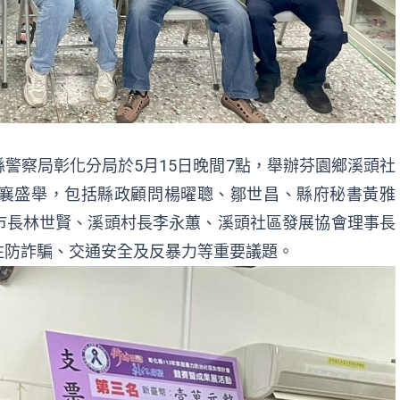
警察局彰化分局於5月15日晚間7點，舉辦芬園鄉溪頭社
襄盛舉，包括縣政顧問楊曜聰、鄒世昌、縣府秘書黃雅
市長林世賢、溪頭村長李永蕙、溪頭社區發展協會理事長
注防詐騙、交通安全及反暴力等重要議題。