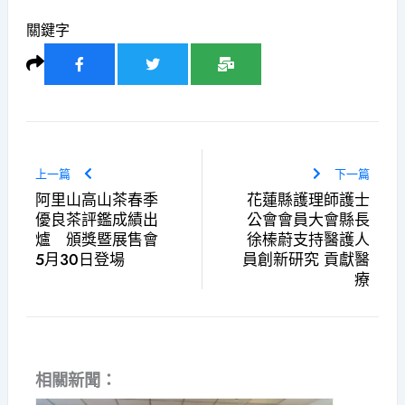
關鍵字
上一篇
下一篇
阿里山高山茶春季
花蓮縣護理師護士
優良茶評鑑成績出
公會會員大會縣長
爐 頒獎暨展售會
徐榛蔚支持醫護人
5月30日登場
員創新研究 貢獻醫
療
相關新聞：