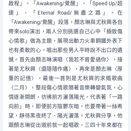
啟程」、「Awakening/覺醒」、「Speed Up/超
速」、「Eternal Road/無盡之路」。在
「Awakening/覺醒」段落，顏志琳與尤秋興各自
帶來solo演出，兩人分別挑選自己心中「極致傷
心情歌」做為主題，展現出動力火車鋼鐵外表下
也有柔軟的心，唱出那些男人平時說不出口的遺
憾。首先由顏志琳演唱〈我若不曾愛過你〉，接
著是尤秋興〈還隱隱作痛〉，再來是顏志琳〈厚
重的記憶〉，最後一首則是尤秋興的求婚歌曲
〈二月〉，整段傷心情歌隨著音樂轉變氣氛，心
情逐漸開朗，彷彿前方灑落陽光，代表著「一路
向前」時，即便前方陰鬱灰暗，也要帶著一絲希
望，靜待黑夜終了、陽光灑落。尤秋興分享，他
跟顏志琳從出道前就一起唱歌，三四十年來都在