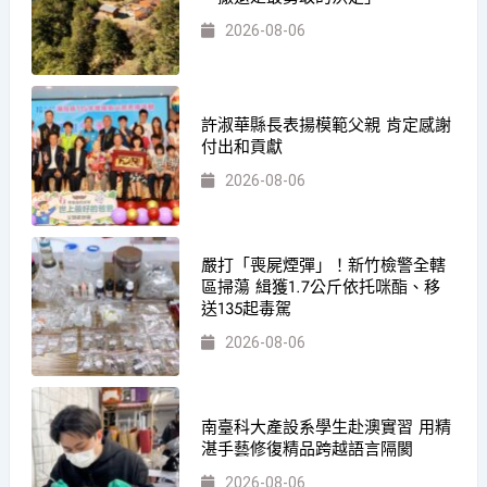
2026-08-06
許淑華縣長表揚模範父親 肯定感謝
付出和貢獻
2026-08-06
嚴打「喪屍煙彈」！新竹檢警全轄
區掃蕩 緝獲1.7公斤依托咪酯、移
送135起毒駕
2026-08-06
南臺科大產設系學生赴澳實習 用精
湛手藝修復精品跨越語言隔閡
2026-08-06