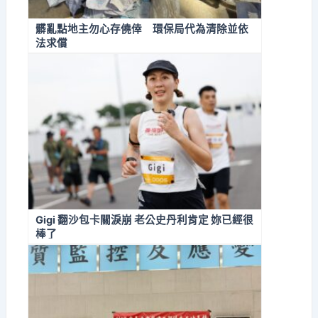
髒亂點地主勿心存僥倖 環保局代為清除並依
法求償
Gigi 翻沙包卡關淚崩 老公史丹利肯定 妳已經很
棒了