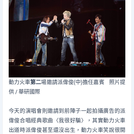
動力火車
第二
場邀請派偉俊(中)擔任嘉賓 照片提
供 / 華研國際
今天的演唱會則邀請到前陣子一起拍攝廣告的派
偉俊合唱經典歌曲〈我很好騙〉，其實動力火車
出道時派偉俊甚至還沒出生，動力火車笑說很開