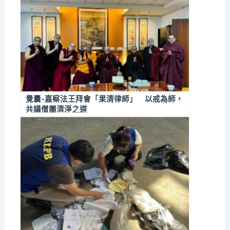
覺囊-嘉察法王拜會「果清律師」 以戒為師，
共議僧團清淨之道