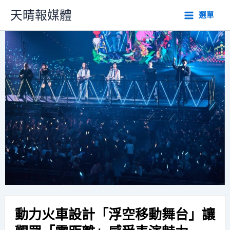
跳
天晴報媒體
選單
至
主
要
內
容
動力火車設計「浮空移動舞台」讓