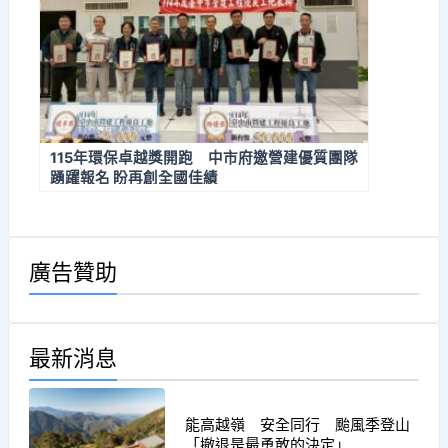
115年環保卓越獎開跑 中市府邀營建優質團隊
踴躍報名 盼再創全國佳績
廣告贊助
最新消息
能高越嶺 安全同行 颱風季登山
「撤退是最勇敢的決定」