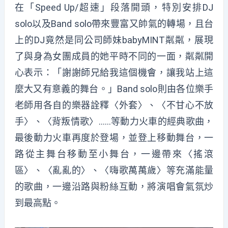
在「Speed Up/超速」段落開頭，特別安排DJ
solo以及Band solo帶來豐富又帥氣的轉場，且台
上的DJ竟然是同公司師妹babyMINT粼粼，展現
了與身為女團成員的她平時不同的一面，粼粼開
心表示：「謝謝師兄給我這個機會，讓我站上這
麼大又有意義的舞台。」Band solo則由各位樂手
老師用各自的樂器詮釋〈外套〉、〈不甘心不放
手〉、〈背叛情歌〉……等動力火車的經典歌曲，
最後動力火車再度於登場，並登上移動舞台，一
路從主舞台移動至小舞台，一邊帶來〈搖滾
區〉、〈亂亂的〉、〈嗨歌萬萬歲〉等充滿能量
的歌曲，一邊沿路與粉絲互動，將演唱會氣氛炒
到最高點。