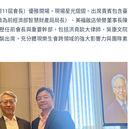
11屆會長）優雅開場，現場星光熠熠。出席貴賓包含臺
敏為前經濟部智慧財產局局長）、美福飯店榮譽董事長陳
歷任前會長與重要幹部，包括洪堯欽大律師、吳康文院
裝出席，充分體現樂生會跨領域的強大影響力與團隊素