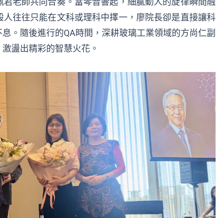
佩君老師共同合奏。當琴音響起，細膩動人的旋律瞬間融
般人往往只能在文科或理科中擇一，廖院長卻是直接讓科
息。隨後進行的QA時間，深耕玻璃工業領域的方尚仁副
，激盪出精彩的智慧火花。