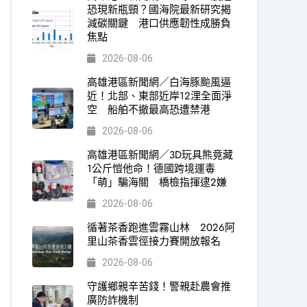
恐現新瓶頸？國海院最新研究揭
減碳關鍵 港口供應韌性成勝負
焦點
2026-08-06
高雄港區新聞網／白海豚颱風逼
近！北部、東部近岸12浬全面淨
空 船舶不撤最高恐遭禁港
2026-08-06
高雄港區新聞網／3D玩具熊竟藏
1公斤愷他命！德國跨境運毒
「萌」騙海關 橋檢指揮逮2嫌
2026-08-06
循著茶香跑進雲霧山林 2026阿
里山茶香雲徑接力賽開放報名
2026-08-06
守護鄉親辛苦錢！警親赴農會推
廣防詐機制