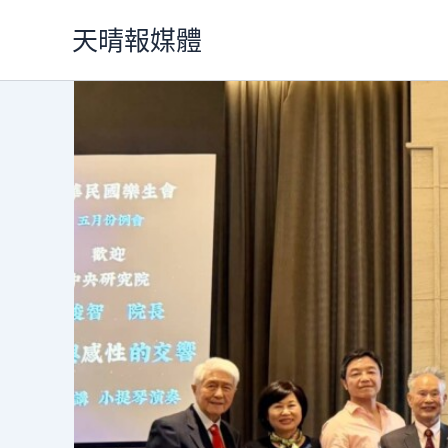
跳
天晴報媒體
至
主
要
內
容