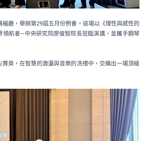
鴻福廳，舉辦第29屆五月份例會。這場以《理性與感性的
界領航者—中央研究院廖俊智院長蒞臨演講，並攜手鋼琴
尖菁英，在智慧的激盪與音樂的洗禮中，交織出一場頂級