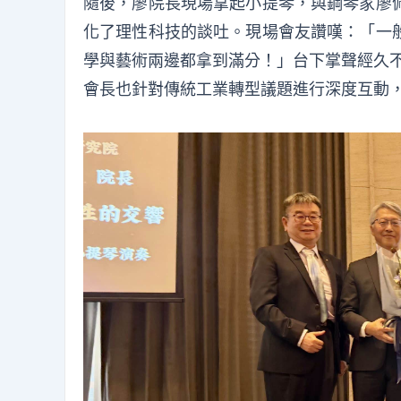
隨後，廖院長現場拿起小提琴，與鋼琴家廖
化了理性科技的談吐。現場會友讚嘆：「一
學與藝術兩邊都拿到滿分！」台下掌聲經久不
會長也針對傳統工業轉型議題進行深度互動