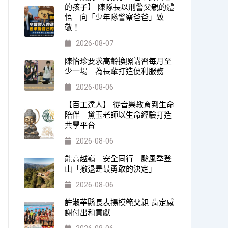
的孩子】 陳隊長以刑警父親的體
悟 向「少年隊警察爸爸」致
敬！
2026-08-07
陳怡珍要求高齡換照講習每月至
少一場 為長輩打造便利服務
2026-08-06
【百工達人】 從音樂教育到生命
陪伴 黛玉老師以生命經驗打造
共學平台
2026-08-06
能高越嶺 安全同行 颱風季登
山「撤退是最勇敢的決定」
2026-08-06
許淑華縣長表揚模範父親 肯定感
謝付出和貢獻