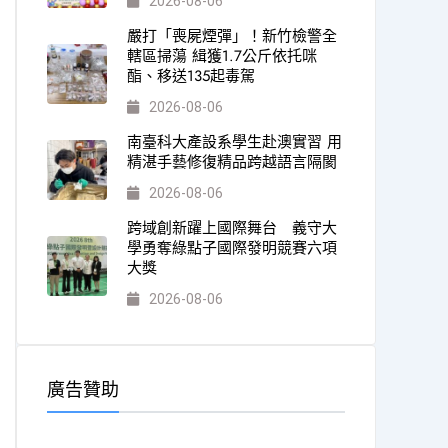
2026-08-06
嚴打「喪屍煙彈」！新竹檢警全
轄區掃蕩 緝獲1.7公斤依托咪
酯、移送135起毒駕
2026-08-06
南臺科大產設系學生赴澳實習 用
精湛手藝修復精品跨越語言隔閡
2026-08-06
跨域創新躍上國際舞台 義守大
學勇奪綠點子國際發明競賽六項
大獎
2026-08-06
廣告贊助