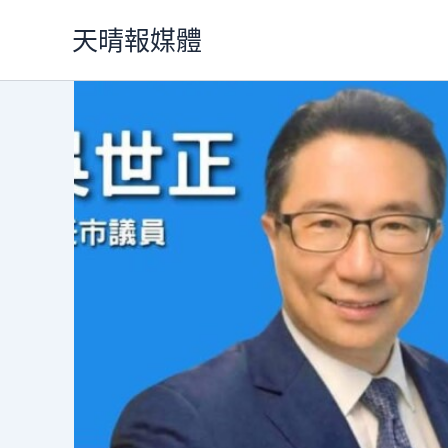
跳
天晴報媒體
至
主
要
內
容