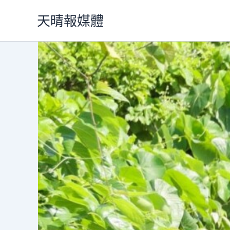
跳
天晴報媒體
至
主
要
內
容