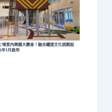
七堵室內樂園大變身！融合鐵道文化挑戰設
15年1月啟用