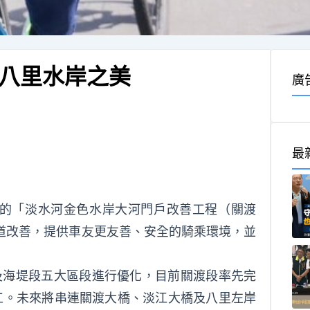
八里水岸之美
廣
最
工的「淡水河金色水岸大河門戶改善工程（關渡
道改善，提供車友更友善、安全的騎乘環境，並
及海堤段五大區段進行優化，目前關渡段率先完
完工。未來將串連關渡大橋、淡江大橋及八里左岸