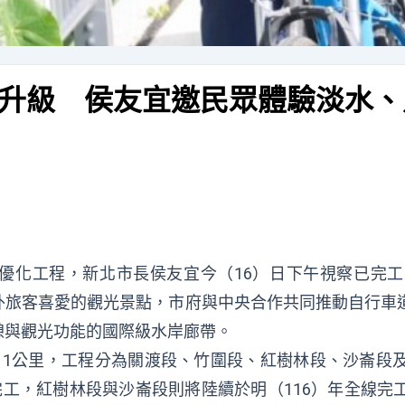
升級 侯友宜邀民眾體驗淡水、
優化工程，新北市長侯友宜今（16）日下午視察已完
外旅客喜愛的觀光景點，市府與中央合作共同推動自行車
憩與觀光功能的國際級水岸廊帶。
11公里，工程分為關渡段、竹圍段、紅樹林段、沙崙段
完工，紅樹林段與沙崙段則將陸續於明（116）年全線