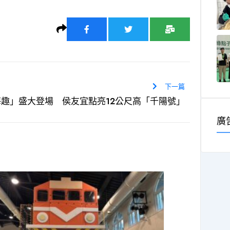
下一篇
航海趣」盛大登場 侯友宜點亮12公尺高「千陽號」
廣