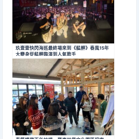
玖壹壹快閃海巡最終場來到《艋舺》春風15年
大變身從艋舺臨演到人氣歌手