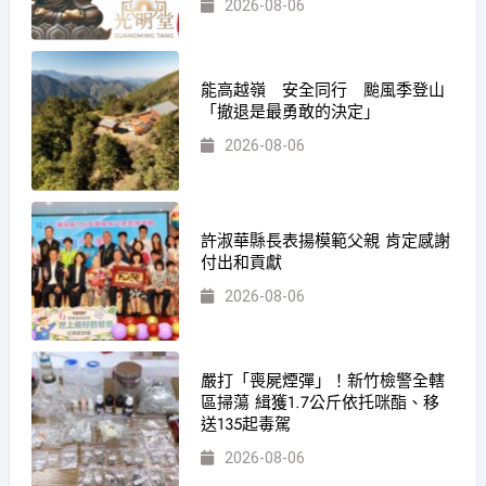
2026-08-06
能高越嶺 安全同行 颱風季登山
「撤退是最勇敢的決定」
2026-08-06
許淑華縣長表揚模範父親 肯定感謝
付出和貢獻
2026-08-06
嚴打「喪屍煙彈」！新竹檢警全轄
區掃蕩 緝獲1.7公斤依托咪酯、移
送135起毒駕
2026-08-06