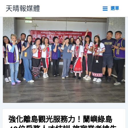
跳
天晴報媒體
選單
至
主
要
內
容
強化離島觀光服務力！蘭嶼綠島