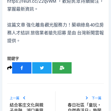
https://reurl.cc/Z2qvWM ，歡迎民眾持續關注，
掌握最新資訊。
這篇文章
強化離島觀光服務力！蘭嶼綠島40位房
務人才結訓 旅宿業者搶先招募
是由
台灣新聞雲報
提供。
關鍵字
上一篇
下一篇
結合客庄文化與親
春日社區「童玩・
子共融 湖口東興
自然森活日」熱鬧