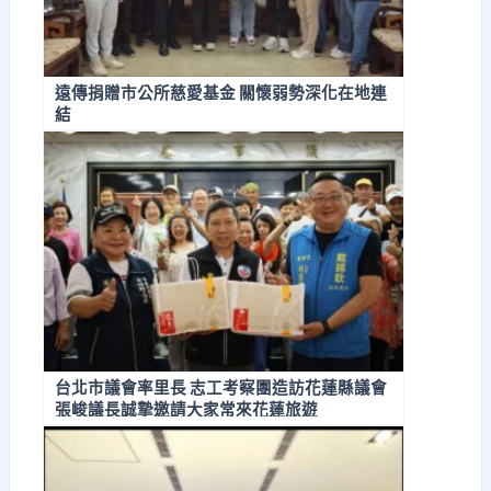
遠傳捐贈市公所慈愛基金 關懷弱勢深化在地連
結
台北市議會率里長 志工考察團造訪花蓮縣議會
張峻議長誠摯邀請大家常來花蓮旅遊