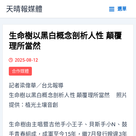
跳
天晴報媒體
選單
至
主
要
內
生命樹以黑白概念剖析人性 顛覆
容
理所當然
2025-08-12
合作媒體
記者梁偉華／台北報導
生命樹以黑白概念剖析人性 顛覆理所當然 照片
提供：植光土壤音創
生命樹由主唱暨吉他手小王子、貝斯手小N、鼓
手青春組成，成軍至今15年，繼7月發行睽違3年