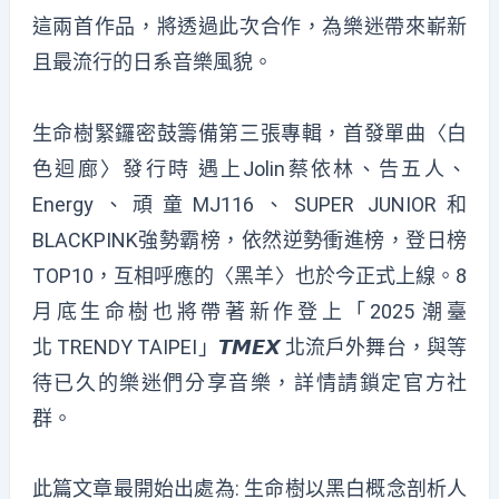
這兩首作品，將透過此次合作，為樂迷帶來嶄新
且最流行的日系音樂風貌。
生命樹緊鑼密鼓籌備第三張專輯，首發單曲〈白
色迴廊〉發行時 遇上Jolin蔡依林、告五人、
Energy、頑童MJ116、SUPER JUNIOR和
BLACKPINK強勢霸榜，依然逆勢衝進榜，登日榜
TOP10，互相呼應的〈黑羊〉也於今正式上線。8
月底生命樹也將帶著新作登上「2025 潮臺
北 TRENDY TAIPEI」𝙏𝙈𝙀𝙓 北流戶外舞台，與等
待已久的樂迷們分享音樂，詳情請鎖定官方社
群。
此篇文章最開始出處為:
生命樹以黑白概念剖析人