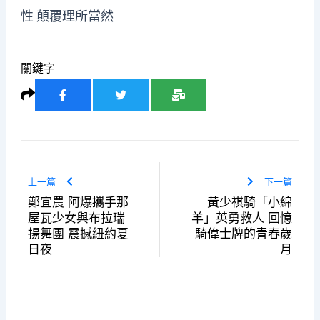
性 顛覆理所當然
關鍵字
上一篇
下一篇
鄭宜農 阿爆攜手那
黃少祺騎「小綿
屋瓦少女與布拉瑞
羊」英勇救人 回憶
揚舞團 震撼紐約夏
騎偉士牌的青春歲
日夜
月