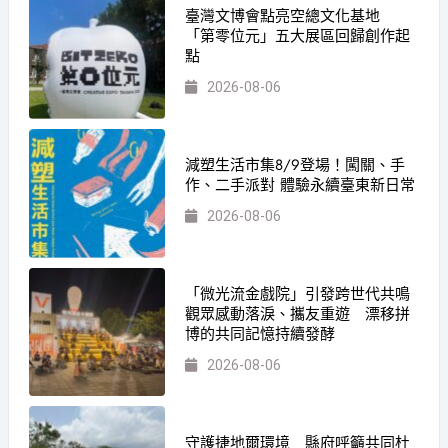
臺灣文博會點亮空總文化基地
「第零位元」五大展區回歸創作起
點
2026-08-06
減塑生活市集8/9登場！闖關、手
作、二手派對 體驗永續臺東新日常
2026-08-06
「微光流金戲院」引發跨世代共鳴
觀眾感動落淚、攜友重遊 漂移拼
博的共同記憶持續發酵
2026-08-06
守護捷地爾環境 縣府呼籲共同杜