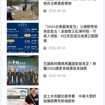
絕非法棄置廢棄物
2026-08-06
「2026台東最美星空」父親節帶爸
爸追星去！金曲歌王乱彈阿翔、守
夜人領銜 8日改至成功海濱公園開
唱
2026-08-06
花蓮縣府團隊再獲國家級肯定！榮
獲2026國家卓越建設卓越獎
2026-08-06
從土木到觀光都參賽 中華大學鈣
鈦礦競賽秀跨域創新