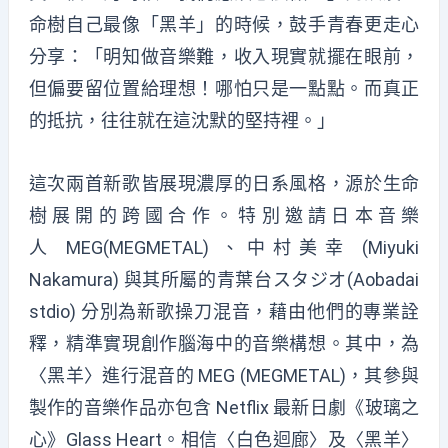
命樹自己最像「黑羊」的時候，鼓手青春更走心
分享：「明知做音樂難，收入現實就擺在眼前，
但偏要留位置給理想！哪怕只是一點點。而真正
的抵抗，往往就在這沈默的堅持裡。」
這次兩首新歌皆展現濃厚的日系風格，源於生命
樹展開的跨國合作。特別邀請日本音樂
人 MEG(MEGMETAL) 、中村美幸 (Miyuki
Nakamura) 與其所屬的青葉台スタジオ(Aobadai
stdio) 分別為新歌操刀混音，藉由他們的專業詮
釋，精準實現創作腦海中的音樂構想。其中，為
〈黑羊〉進行混音的 MEG (MEGMETAL)，其參與
製作的音樂作品亦包含 Netflix 最新日劇《玻璃之
心》Glass Heart。相信〈白色迴廊〉及〈黑羊〉