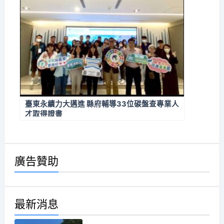
臺東永續力大邁進 縣府輔導33位碳盤查專業人
才取得證書
廣告贊助
最新消息