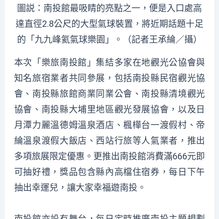
圖説：南投館最吸睛的亮點之一，便是入口處高
達直徑2.8公尺的大型氣球裝置，將近期話題十足
的「九九峰氦氣球樂園」。（記者王承綸／攝）
本次「樂旅南投館」集結多家在地觀光公協會與
知名旅宿業者共同參展，包括南投縣民宿觀光協
會、南投縣旅館商業同業公會、南投縣清境觀光
協會、南投縣大埔里地區觀光發展協會，以及日
月潭力麗溫德姆溫泉酒店、楓樺台一渡假村、帝
綸溫泉渡假大飯店、西站行旅等人氣業者，推出
多項旅展限定優惠。
更推出南投館消費滿666元即
可抽好禮
，
獎品包含縣內高檔住宿券
，
每日下午
抽出幸運兒
，
讓大家幸福遊南投
。
南投館亦設有舞台
，
每日定時推廣南投主題
規劃