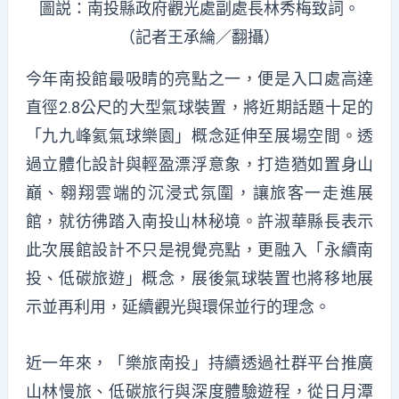
圖説：南投縣政府觀光處副處長林秀梅致詞。
（記者王承綸／翻攝）
今年南投館最吸睛的亮點之一，便是入口處高達
直徑2.8公尺的大型氣球裝置，將近期話題十足的
「九九峰氦氣球樂園」概念延伸至展場空間。透
過立體化設計與輕盈漂浮意象，打造猶如置身山
巔、翱翔雲端的沉浸式氛圍，讓旅客一走
進展
館，就彷彿踏入南投山林秘境。許淑華縣長表示
此次展館設計不只是視覺亮點，更融入「永續南
投、低碳旅遊」概念，展後氣球裝置也將移地展
示並再利用，延續觀光與環保並行的理念。
近一年來，「樂旅南投」持續透過社群平台推廣
山林慢旅、低碳旅行與深度體驗遊程，從日月潭