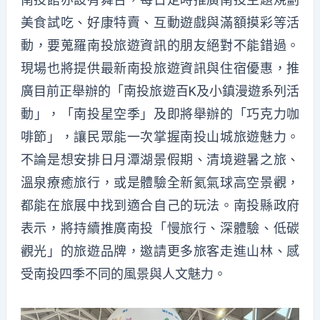
美食試吃、好康特賣、互動遊戲與滿額摸彩等活
動
，
要蒐羅南投旅遊資訊的朋友絕對不能錯過
。
現場
也將提供最新南投旅遊資訊與住宿優惠，
推
廣目前正舉辦的「南投旅遊百K及小鎮漫遊系列活
動
」，
「南投星空季
」及即將舉辦的
「巧克力咖
啡節
」，
讓民眾
能
一次掌握南投山城旅遊魅力。
不論是想安排日月潭湖景假期、清境避暑之旅、
溫泉療癒旅行，或是體驗全新氦氣球高空景觀，
都能在旅展中找到適合自己的玩法。
南投縣政府
表示，將
持續推廣南投「慢旅行、深體驗、低碳
觀光」的旅遊品牌，邀請更多旅客走進山林、感
受南投四季不同的風景與人文魅力。