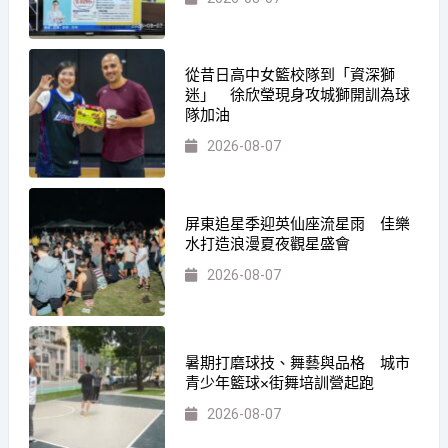
從昔日高中女籃校隊到「資深獅
迷」 徐欣瑩現身攻城獅開訓為球
隊加油
2026-08-07
屏東追星季迎英仙座流星雨 佳樂
水打造浪漫夏夜觀星盛會
2026-08-07
暑期打磨球技、舞藝與品格 城市
青少年籃球×街舞培訓營起跑
2026-08-07