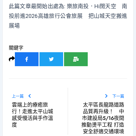
此篇文章最開始出處為:
樂旅南投．Hi闊天空 南
投前進2026高雄旅行公會旅展 把山城天空搬進
展場
關鍵字
上一篇
下一篇
雲端上的療癒旅
太平區長龍路道路
行！走進太平山城
品質再升級！ 中
感受慢活與手作溫
市建設局5/16夜間
度
推動燙平工程 打造
安全舒適交通環境