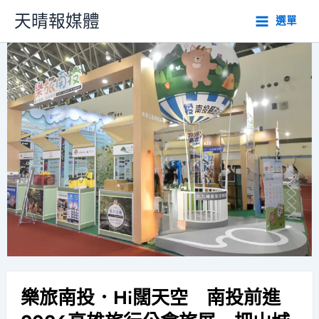
跳
天晴報媒體
選單
至
主
要
內
容
樂旅南投．Hi闊天空 南投前進