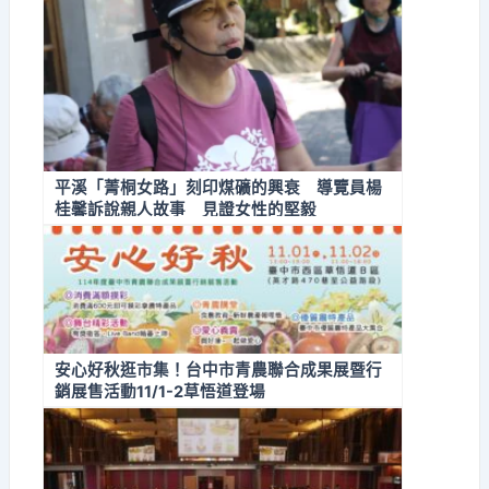
平溪「菁桐女路」刻印煤礦的興衰 導覽員楊
桂馨訴說親人故事 見證女性的堅毅
安心好秋逛市集！台中市青農聯合成果展暨行
銷展售活動11/1-2草悟道登場