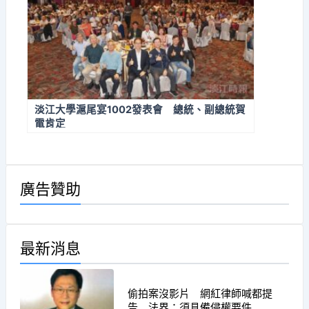
淡江大學滬尾宴1002發表會 總統、副總統賀
電肯定
廣告贊助
最新消息
偷拍案沒影片 網紅律師喊都提
告 法界：須具備侵權要件