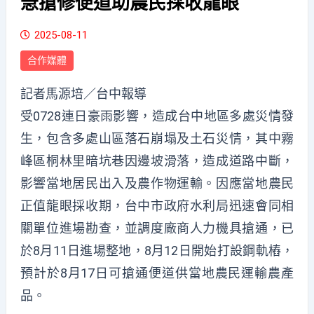
急搶修便道助農民採收龍眼
2025-08-11
合作媒體
記者馬源培／台中報導
受0728連日豪雨影響，造成台中地區多處災情發
生，包含多處山區落石崩塌及土石災情，其中霧
峰區桐林里暗坑巷因邊坡滑落，造成道路中斷，
影響當地居民出入及農作物運輸。因應當地農民
正值龍眼採收期，台中市政府水利局迅速會同相
關單位進場勘查，並調度廠商人力機具搶通，已
於8月11日進場整地，8月12日開始打設鋼軌樁，
預計於8月17日可搶通便道供當地農民運輸農產
品。