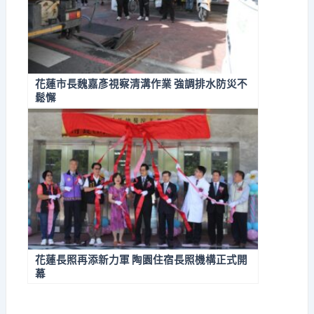
花蓮市長魏嘉彥視察清溝作業 強調排水防災不
鬆懈
花蓮長照再添新力軍 陶園住宿長照機構正式開
幕