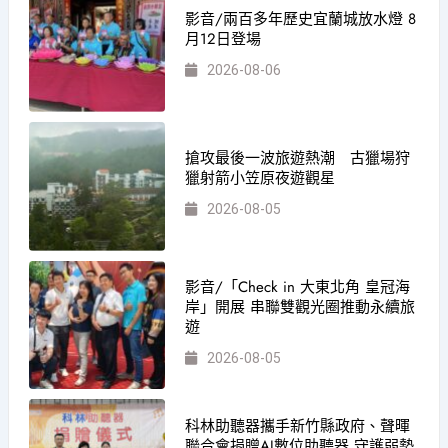
影音/兩百多年歷史宜蘭城放水燈 8
月12日登場
2026-08-06
搶攻最後一波旅遊熱潮 古獵場狩
獵射箭小笠原夜遊觀星
2026-08-05
影音/「Check in 大東北角 皇冠海
岸」開展 串聯雙觀光圈推動永續旅
遊
2026-08-05
科林助聽器攜手新竹縣政府、聲暉
聯合會捐贈AI數位助聽器 守護弱勢