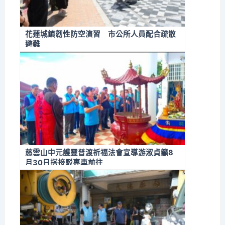
花蓮城鎮韌性防空演習 市公所人員配合疏散
避難
慈雲山中元護靈普渡祈福法會宣導游淑貞籲8
月30日搭接駁專車前往