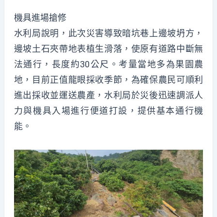
機具進場搶修
水利局說明，此次災害導致暗坑巷上邊坡坍方，
邊坡土石夾帶地表植生滑落，使原有道路中斷無
法通行，長度約30公尺。考量當地多為果園農
地，目前正值龍眼採收季節，為確保農民可順利
進出採收並運送農產，水利局於災後迅速調派人
力與機具入場進行便道打設，提供基本通行機
能。