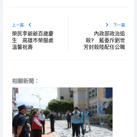
上一篇
下一篇
榮民李爺爺百歲慶
內政部政治追
生 高雄市榮服處
殺? 藍委斥劉世
溫馨祝壽
芳封殺陸配任公職
相關新聞：