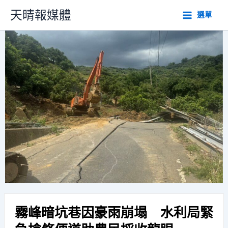
跳
天晴報媒體
選單
至
主
要
內
容
霧峰暗坑巷因豪雨崩塌 水利局緊