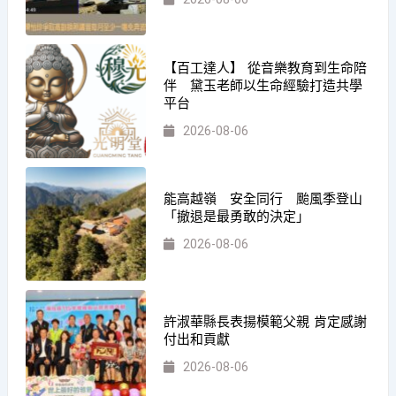
【百工達人】 從音樂教育到生命陪
伴 黛玉老師以生命經驗打造共學
平台
2026-08-06
能高越嶺 安全同行 颱風季登山
「撤退是最勇敢的決定」
2026-08-06
許淑華縣長表揚模範父親 肯定感謝
付出和貢獻
2026-08-06