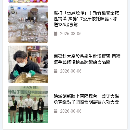
嚴打「喪屍煙彈」！新竹檢警全轄
區掃蕩 緝獲1.7公斤依托咪酯、移
送135起毒駕
2026-08-06
南臺科大產設系學生赴澳實習 用精
湛手藝修復精品跨越語言隔閡
2026-08-06
跨域創新躍上國際舞台 義守大學
勇奪綠點子國際發明競賽六項大獎
2026-08-06