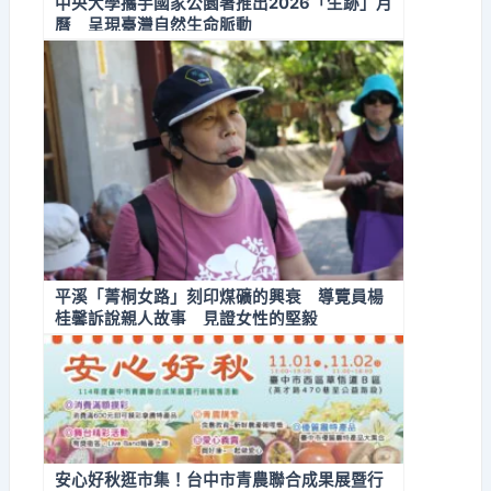
中央大學攜手國家公園署推出2026「生跡」月
曆 呈現臺灣自然生命脈動
平溪「菁桐女路」刻印煤礦的興衰 導覽員楊
桂馨訴說親人故事 見證女性的堅毅
安心好秋逛市集！台中市青農聯合成果展暨行