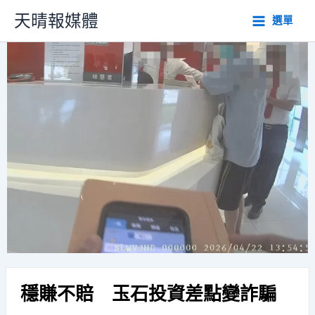
跳
天晴報媒體
選單
至
主
要
內
容
穩賺不賠 玉石投資差點變詐騙