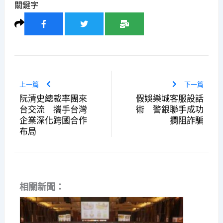
關鍵字
上一篇
下一篇
阮清史總裁率團來
假娛樂城客服設話
台交流 攜手台灣
術 警銀聯手成功
企業深化跨國合作
攔阻詐騙
布局
相關新聞：