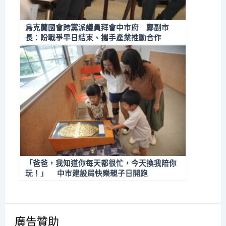
烏克蘭國會跨黨派議員拜會中市府 鄭副市
長：盼戰爭早日結束、攜手產業推動合作
「爸爸，我知道你每天都很忙，今天換我陪你
玩！」 中市建設局快樂親子日開跑
廣告贊助