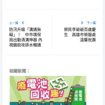
上一篇
下一篇
防汛升級「溝通無
榮民李爺爺百歲慶
礙」！ 中市環保
生 高雄市榮服處
局出動清溝神器 內
溫馨祝壽
視鏡助攻排水暢通
相關新聞：