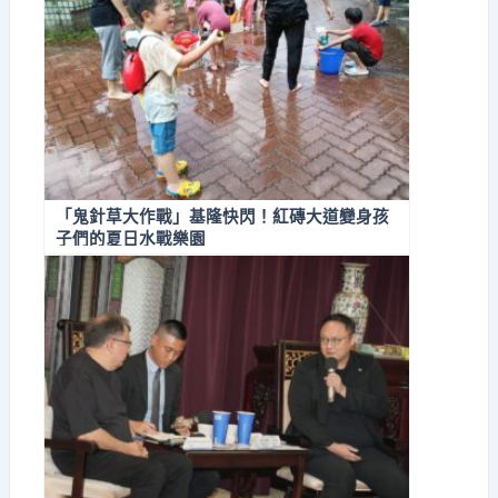
「鬼針草大作戰」基隆快閃！紅磚大道變身孩
子們的夏日水戰樂園