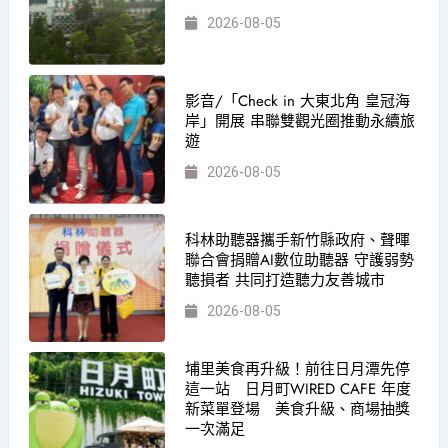
2026-08-05
影音/「Check in 大東北角 皇冠海
岸」開展 串聯雙觀光圈推動永續旅
遊
2026-08-05
科林助聽器攜手新竹縣政府、聲暉
聯合會捐贈AI數位助聽器 守護弱勢
聽損者 共同打造聽力友善城市
2026-08-05
埔里美食再升級！前往日月潭先停
這一站 日月町WIRED CAFE 年度
新菜單登場 美食升級、商場抽獎
一次滿足