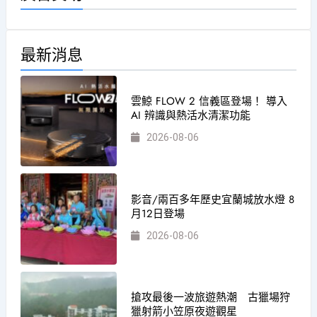
最新消息
雲鯨 FLOW 2 信義區登場！ 導入
AI 辨識與熱活水清潔功能
2026-08-06
影音/兩百多年歷史宜蘭城放水燈 8
月12日登場
2026-08-06
搶攻最後一波旅遊熱潮 古獵場狩
獵射箭小笠原夜遊觀星