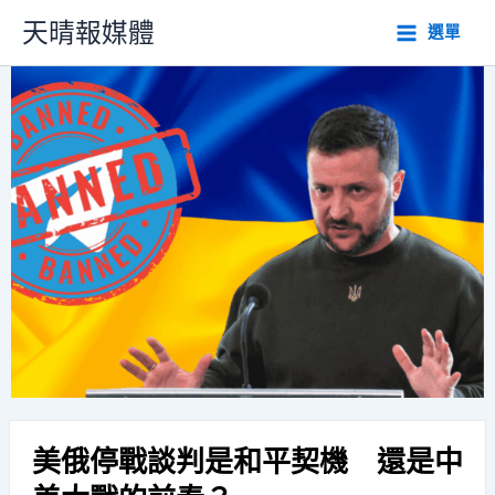
跳
天晴報媒體
選單
至
主
要
內
容
美俄停戰談判是和平契機 還是中