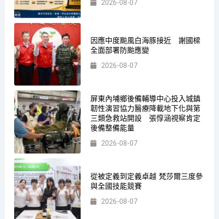
2026-08-07
因應中度颱風白海豚接近 謝國樑
全面部署防颱應變
2026-08-07
屏東內埔鄉後備輔導中心投入城鎮
韌性演習協力醫療降載地下化與第
三類急救站開設 張惇涵視察肯定
後備整備能量
2026-08-07
從被定義到定義卓越 梵莎爾三度參
與全國技能競賽
2026-08-07