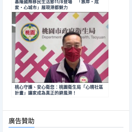
基隆國際移民生活節11/8登場 「靠岸・成
家・心城市」展現港都魅力
桃心守護、安心衛您：桃園衛生局「心晴社區
計畫」讓家成為真正的避風港！
廣告贊助