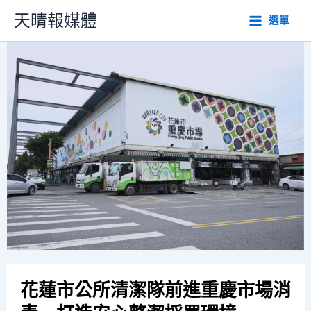
跳
天晴報媒體
選單
至
主
要
內
容
花蓮市公所清潔隊前進重慶市場消