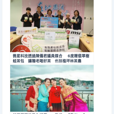
微星科技透過陳儀君議員媒合 6度贈翡翠樹
蛙茶包 讓獨老喝好茶 也扶植坪林茶農