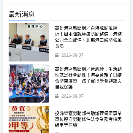
最新消息
高雄港區新聞網／白海豚颱風逼
近！周永暉親坐鎮防颱整備 港務
公司全面戒備、北部港口嚴防強風
長浪
2026-08-07
高雄港區新聞網／管碧玲：生活韌
性就是社會韌性！海委會親子日結
合防空演習 孩子實境學會避難與
自我保護
2026-08-07
投縣榮獲勞動部補助辦理督促事業
單位遵守勞動條件法令業務考核丙
組甲等佳績