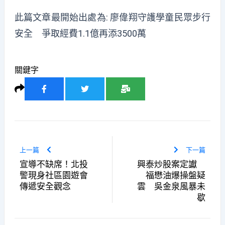
此篇文章最開始出處為:
廖偉翔守護學童民眾步行
安全 爭取經費1.1億再添3500萬
關鍵字
上一篇
下一篇
宣導不缺席！北投
興泰炒股案定讞
警現身社區園遊會
福懋油爆操盤疑
傳遞安全觀念
雲 吳金泉風暴未
歇