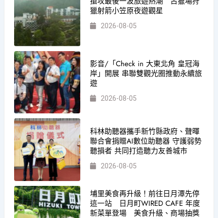
搶攻最後一波旅遊熱潮 古獵場狩
獵射箭小笠原夜遊觀星
2026-08-05
影音/「Check in 大東北角 皇冠海
岸」開展 串聯雙觀光圈推動永續旅
遊
2026-08-05
科林助聽器攜手新竹縣政府、聲暉
聯合會捐贈AI數位助聽器 守護弱勢
聽損者 共同打造聽力友善城市
2026-08-05
埔里美食再升級！前往日月潭先停
這一站 日月町WIRED CAFE 年度
新菜單登場 美食升級、商場抽獎