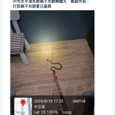
中市太平潑水節親子水戰樂翻天 鄭副市長：
打造親子共遊夏日盛典