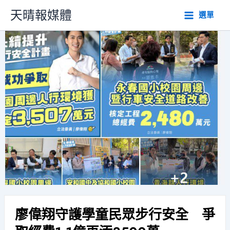
跳
天晴報媒體
選單
至
主
要
內
容
廖偉翔守護學童民眾步行安全 爭