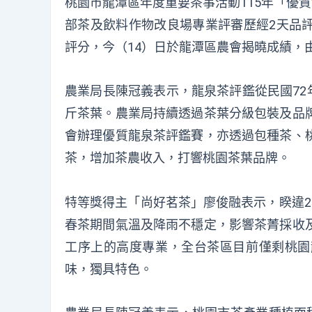
桃園市龍潭區年度重要茶事活動115年「優
部茶及飲料作物改良場專業評審歷經2天品
評分，今（14）日於龍潭區農會揭曉成績，
農業局長陳冠義表示，龍泉茶評鑑從民國72
斤茶葉。農業局持續透過茶葉分級包裝及品
會辦理優質龍泉茶評鑑賽，亦透過包種茶、
茶，增加茶農收入，打響桃園茶葉品牌。
特等獎得主「尚好茗茶」廖俊融表示，睽違2
春茶期間氣溫及降雨不穩定，影響茶菁採收
工序上的高度專業，全台茶區目前僅剩桃園
味，獨具特色。