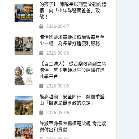
的孩子】 陳隊長以刑警父親的體
悟 向「少年隊警察爸爸」致
敬！
2026-08-07
陳怡珍要求高齡換照講習每月至
少一場 為長輩打造便利服務
2026-08-06
【百工達人】 從音樂教育到生命
陪伴 黛玉老師以生命經驗打造
共學平台
2026-08-06
能高越嶺 安全同行 颱風季登
山「撤退是最勇敢的決定」
2026-08-06
許淑華縣長表揚模範父親 肯定感
謝付出和貢獻