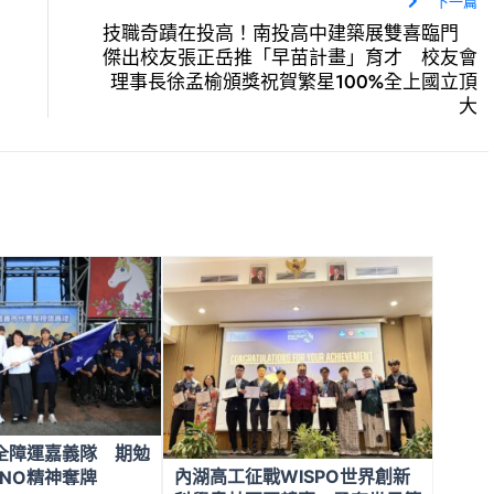
下一篇
技職奇蹟在投高！南投高中建築展雙喜臨門
傑出校友張正岳推「早苗計畫」育才 校友會
理事長徐孟榆頒獎祝賀繁星100%全上國立頂
大
全障運嘉義隊 期勉
內湖高工征戰WISPO世界創新
NO精神奪牌