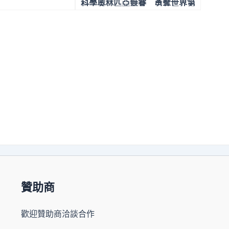
科學奧林匹亞競賽 勇奪世界第
三名為臺灣爭光
贊助商
歡迎贊助商洽談合作