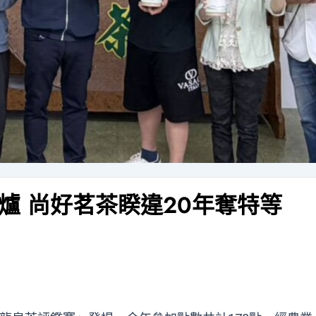
爐 尚好茗茶睽違20年奪特等