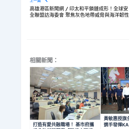
上一篇
高雄港區新聞網 / 印太和平鎖鏈成形！全球安
全聯盟訪海委會 聚焦灰色地帶威脅與海洋韌性
相關新聞：
黃敏惠授旗
打造有愛共融職場！ 基市府攜
選手發揮KA