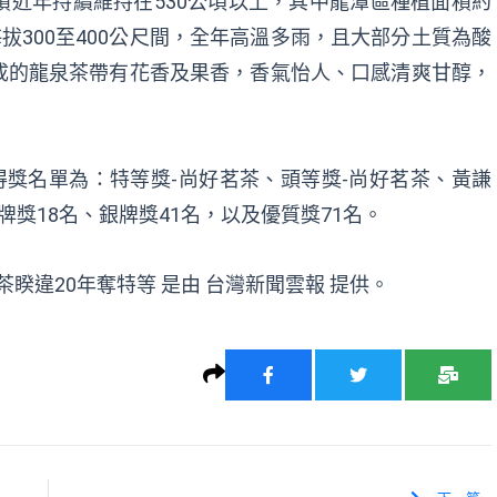
近年持續維持在530公頃以上，其中龍潭區種植面積約
拔300至400公尺間，全年高溫多雨，且大部分土質為酸
成的龍泉茶帶有花香及果香，香氣怡人、口感清爽甘醇，
得獎名單為：特等獎-尚好茗茶、頭等獎-尚好茗茶、黃謙
獎18名、銀牌獎41名，以及優質獎71名。
茶睽違20年奪特等
是由
台灣新聞雲報
提供。