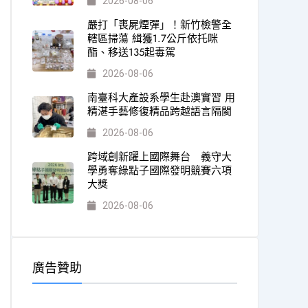
2026-08-06
嚴打「喪屍煙彈」！新竹檢警全
轄區掃蕩 緝獲1.7公斤依托咪
酯、移送135起毒駕
2026-08-06
南臺科大產設系學生赴澳實習 用
精湛手藝修復精品跨越語言隔閡
2026-08-06
跨域創新躍上國際舞台 義守大
學勇奪綠點子國際發明競賽六項
大獎
2026-08-06
廣告贊助