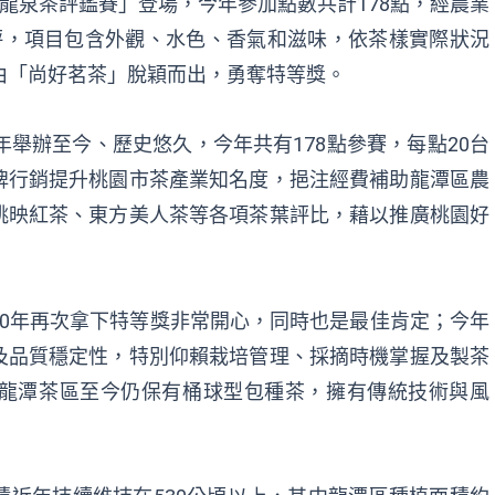
質龍泉茶評鑑賽」登場，今年參加點數共計178點，經農業
評，項目包含外觀、水色、香氣和滋味，依茶樣實際狀況
由「尚好茗茶」脫穎而出，勇奪特等獎。
年舉辦至今、歷史悠久，今年共有178點參賽，每點20台
牌行銷提升桃園市茶產業知名度，挹注經費補助龍潭區農
桃映紅茶、東方美人茶等各項茶葉評比，藉以推廣桃園好
0年再次拿下特等獎非常開心，同時也是最佳肯定；今年
及品質穩定性，特別仰賴栽培管理、採摘時機掌握及製茶
龍潭茶區至今仍保有桶球型包種茶，擁有傳統技術與風