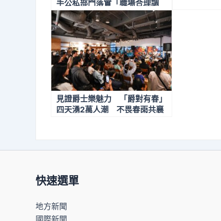
手公私部門落實「職場合理調
整」
見證爵士樂魅力 「爵對有春」
四天湧2萬人潮 不畏春雨共襄
盛舉 台、日、韓爵士共演 吸引
大批外國及親子樂迷同樂 海風
電影院形塑浪漫高流
快速選單
地方新聞
國際新聞