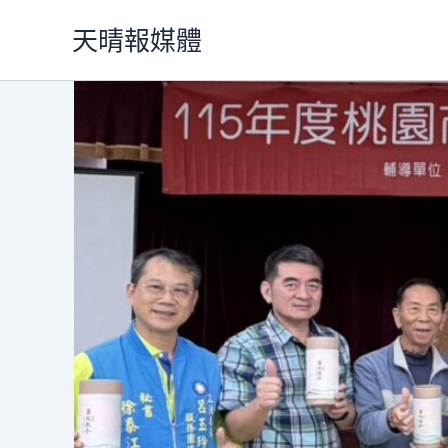
跳
天晴報媒體
至
主
要
內
容