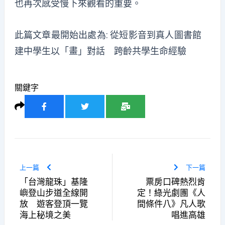
也再次感受慢下來觀看的重要。
此篇文章最開始出處為:
從短影音到真人圖書館
建中學生以「畫」對話 跨齡共學生命經驗
關鍵字
上一篇
下一篇
「台灣龍珠」基隆
票房口碑熱烈肯
嶼登山步道全線開
定！綠光劇團《人
放 遊客登頂一覽
間條件八》凡人歌
海上秘境之美
唱進高雄