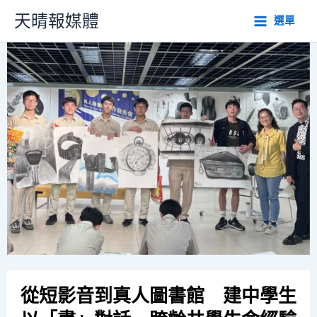
跳
天晴報媒體
選單
至
主
要
內
容
從短影音到真人圖書館 建中學生