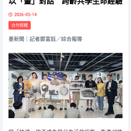
以「畫」對話 跨齡共學生命經驗
2026-05-14
合作媒體
墨新聞
｜記者鄭富鈺／綜合報導