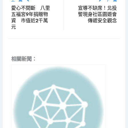
愛心不間斷 八里
宣導不缺席！北投
五福宮9年捐贈物
警現身社區園遊會
資 市值近2千萬
傳遞安全觀念
元
相關新聞：