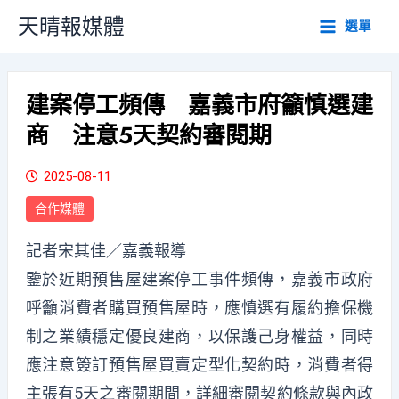
跳
天晴報媒體
選單
至
主
要
內
建案停工頻傳 嘉義市府籲慎選建
容
商 注意5天契約審閱期
2025-08-11
合作媒體
記者宋其佳／嘉義報導
鑒於近期預售屋建案停工事件頻傳，嘉義市政府
呼籲消費者購買預售屋時，應慎選有履約擔保機
制之業績穩定優良建商，以保護己身權益，同時
應注意簽訂預售屋買賣定型化契約時，消費者得
主張有5天之審閱期間，詳細審閱契約條款與內政