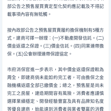
部公告之預售屋買賣定型化契約應記載及不得記
載事項內容有無牴觸。
按內政部公告之預售屋買賣履約擔保機制有5種方
式，建商可擇一辦理：(一)不動產開發信託。(二)
價金返還之保證。(三)價金信託。(四)同業連帶擔
保。(五)公會辦理連帶保證協定。
市府消保官進一步表示，其中價金返還保證較為
周全，即建商倘未能如約完工者，可由擔保之金
融機構返還全部已繳價金；總之，預售屋是尚未
完工之房屋，建造期間容有風險，消費者應謹慎
選擇業績穩定、開發經驗豐富及具有品牌知名度
等優良建商，始能達到消費者與業者雙贏的消費