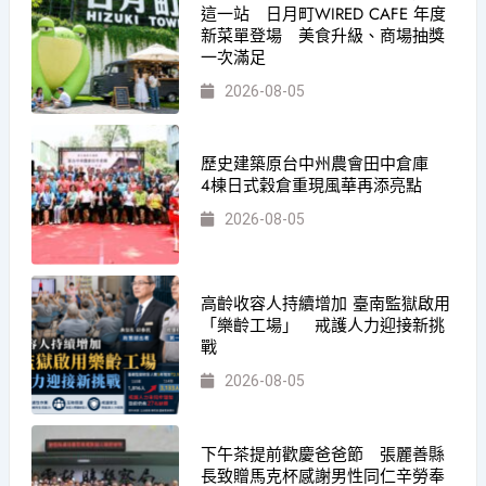
這一站 日月町WIRED CAFE 年度
新菜單登場 美食升級、商場抽獎
一次滿足
2026-08-05
歷史建築原台中州農會田中倉庫
4棟日式穀倉重現風華再添亮點
2026-08-05
高齡收容人持續增加 臺南監獄啟用
「樂齡工場」 戒護人力迎接新挑
戰
2026-08-05
下午茶提前歡慶爸爸節 張麗善縣
長致贈馬克杯感謝男性同仁辛勞奉