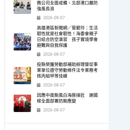
務公司全面戒備、北部港口嚴防
強風長浪
2026-08-07
高雄港區新聞網／管碧玲：生活
韌性就是社會韌性！海委會親子
日結合防空演習 孩子實境學會
避難與自我保護
2026-08-07
投縣榮獲勞動部補助辦理督促事
業單位遵守勞動條件法令業務考
核丙組甲等佳績
2026-08-07
因應中度颱風白海豚接近 謝國
樑全面部署防颱應變
2026-08-07