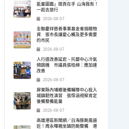
能量圖鑑」摺頁在手 山海我有！
一起去旅行
2026-08-07
全聯慶祥慈善事業基金會捐贈物
資 張市長讓愛心觸及更多需要
的市民
2026-08-07
人行道改善延宕、托嬰中心冷氣
頻跳機 市議員張桂綿：應加速
改善
2026-08-07
屏東縣內埔鄉後備輔導中心投入
城鎮韌性演習 張惇涵視察肯定
後備整備能量
2026-08-07
高雄港區新聞網／白海豚颱風逼
近！周永暉親坐鎮防颱整備 港