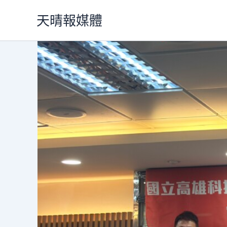
跳
天晴報媒體
至
主
要
內
容