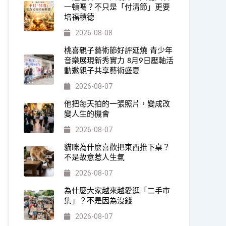
一頓嗎？不只是「付清節」更要
培福積德
2026-08-08
桃喜親子藝術節好評延燒 青少年
音樂展現新秀實力 8月9日壓軸活
動邀親子共享藝術盛夏
2026-08-07
他把每天拍的一張照片，變成改
變人生的機會
2026-08-07
貓咪為什麼喜歡把東西推下桌？
不是故意惹人生氣
2026-08-07
為什麼大家越來越愛逛「二手市
集」？不是因為沒錢
2026-08-07