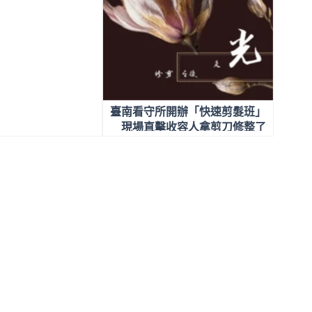
臺南看守所開辦「快速剪髮班」
現場直擊收容人拿剪刀修整了
儀容也剪開了陰霾人生