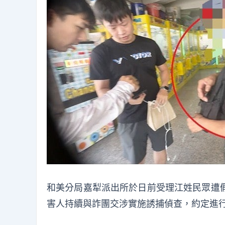
和美分局嘉犁派出所於日前受理江姓民眾遭
害人持續與詐團交涉實施誘捕偵查，約定進行