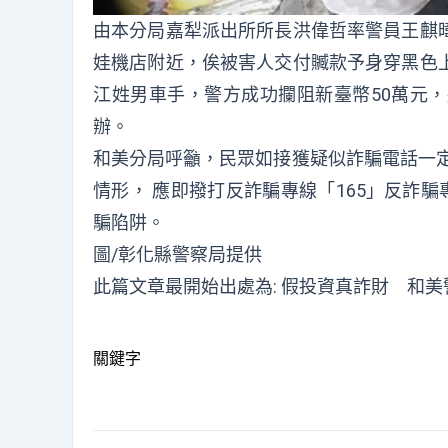
由本分局嘉犁派出所所長洪偉哲率警員王麒
娃機店附近，俟被害人交付贓款予身穿黑色
江姓男車手，警方成功攔阻新臺幣50萬元
辦。
和美分局呼籲，民眾如接獲疑似詐騙電話一定
情形， 應即撥打反詐騙專線「165」反詐騙專線(htt
騙陷阱。
圖/彰化縣警察局提供
此篇文章最開始出處為:
假投資真詐財 和美
關鍵字