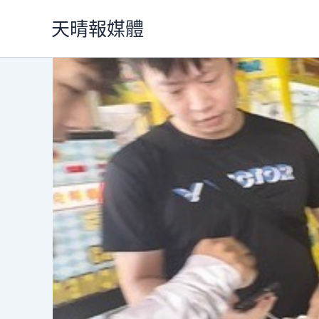
跳
天晴報媒體
至
主
要
內
容