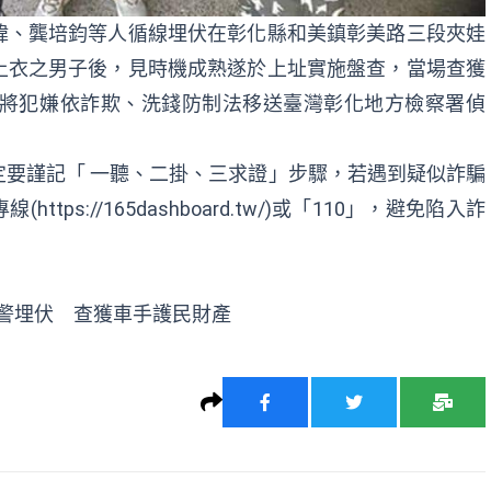
暐、龔培鈞等人循線埋伏在彰化縣和美鎮彰美路三段夾娃
上衣之男子後，見時機成熟遂於上址實施盤查，當場查獲
，將犯嫌依詐欺、洗錢防制法移送臺灣彰化地方檢察署偵
要謹記「 一聽、二掛、三求證」步驟，若遇到疑似詐騙
ps://165dashboard.tw/)或「110」，避免陷入詐
警埋伏 查獲車手護民財產