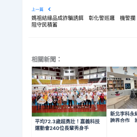
上一篇
媽祖結緣品成詐騙誘餌 彰化警巡邏 機警攔
阻守民積蓄
相關新聞：
新北李科永
跨界合作 
平均72.3歲超勇壯！嘉義科技
區
運動會240位長輩秀身手