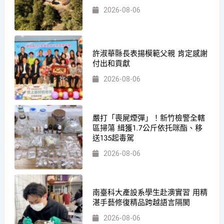
2026-08-06
許淑華縣長表揚模範父親 肯定感謝
付出和貢獻
2026-08-06
嚴打「喪屍煙彈」！新竹檢警全轄
區掃蕩 緝獲1.7公斤依托咪酯、移
送135起毒駕
2026-08-06
南臺科大產設系學生赴澳實習 用精
湛手藝修復精品跨越語言隔閡
2026-08-06