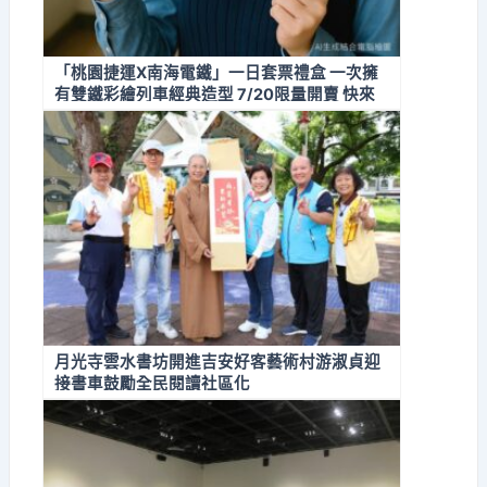
「桃園捷運X南海電鐵」一日套票禮盒 一次擁
有雙鐵彩繪列車經典造型 7/20限量開賣 快來
搶購收藏！
月光寺雲水書坊開進吉安好客藝術村游淑貞迎
接書車鼓勵全民閱讀社區化