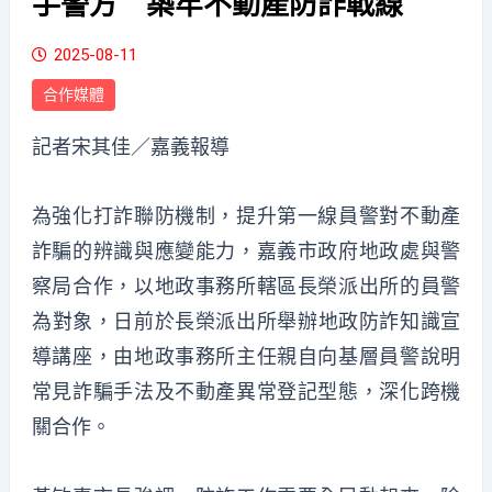
手警方 築牢不動產防詐戰線
2025-08-11
合作媒體
記者宋其佳／嘉義報導
為強化
打詐聯防
機制，提升第一線員警對不動產
詐騙的辨識與應變能力，嘉義市
政府地政處與警
察局合作，以
地政事務所轄區長榮派出所的員警
為
對象
，
日
前
於長榮派出所舉辦地政防詐知識宣
導講座，由地政事務所主任親自向基層員警說明
常見詐騙手法及不動產異常登記型態，深化跨機
關合作。