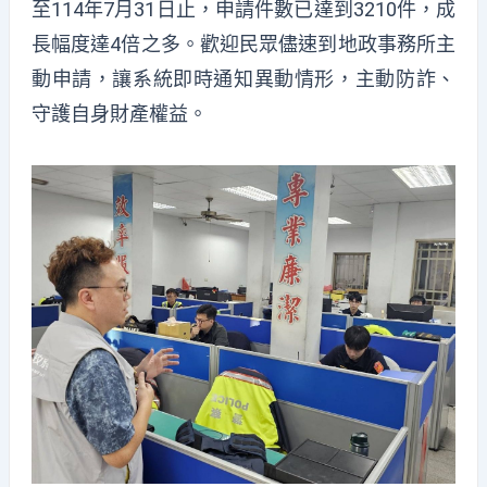
至114年7月31日止，申請件數已達到3210件，成
長幅度達4倍之多
。
歡迎民眾
儘速到地政事務所
主
動
申請
，讓系統即時通知異動情形，主動防詐、
守護自身財產權益
。