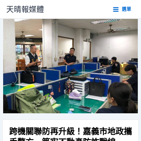
跳
天晴報媒體
選單
至
主
要
內
容
跨機關聯防再升級！嘉義市地政攜