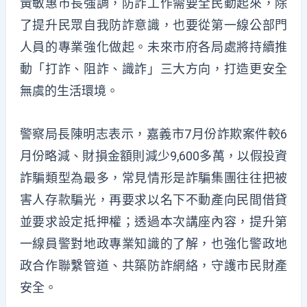
黃敏惠市長強調，
防詐工作需要全民動起來，除
了提升民眾自我防詐意識，也要從第一線公部門
人員的專業強化做起。未來市府各局處將持續推
動「
打詐、阻詐、識詐」
三大方向，打造更安全
無虞的生活環境。
警察局長陳明志表示
，
嘉義市7月份詐欺案件較6
月份略減、財損金額則減少9
,
600多萬，以假投資
詐騙類型為最多，常見情形是
詐騙集團往往把被
害人存款騙光，再要求以名下不動產向民間借貸
並要求設定
抵押權
；
透過本次講座內容，提升第
一線員警對地政專業知識的了解，也強化警政地
政合作聯繫管道
、
共
築防詐網
絡，守護市民財產
安全。