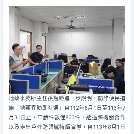
地政事務所主任孫煜勝
進一步
說明
，
防詐便民措
施
「
地籍異動
即時通」
自112年8月1日至113年7
月31日止，申請件數僅800件，
透過跨機關合作
以及走出戶外
跨領域
持續
宣導，
自113年8月1日