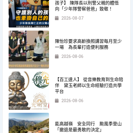
孩子】 陳隊長以刑警父親的體悟
向「少年隊警察爸爸」致敬！
2026-08-07
陳怡珍要求高齡換照講習每月至少
一場 為長輩打造便利服務
2026-08-06
【百工達人】 從音樂教育到生命陪
伴 黛玉老師以生命經驗打造共學
平台
2026-08-06
能高越嶺 安全同行 颱風季登山
「撤退是最勇敢的決定」