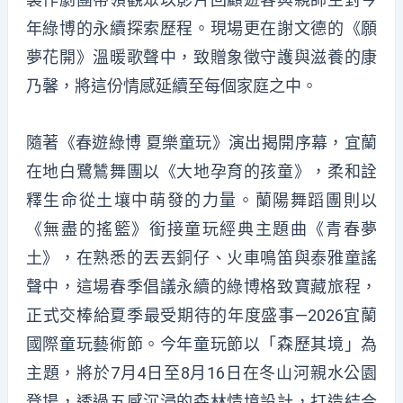
年綠博的永續探索歷程。現場更在謝文德的《願
夢花開》溫暖歌聲中，致贈象徵守護與滋養的康
乃馨，將這份情感延續至每個家庭之中。
隨著《春遊綠博 夏樂童玩》演出揭開序幕，宜蘭
在地白鷺鷥舞團以《大地孕育的孩童》，柔和詮
釋生命從土壤中萌發的力量。蘭陽舞蹈團則以
《無盡的搖籃》銜接童玩經典主題曲《青春夢
土》，在熟悉的丟丟銅仔、火車鳴笛與泰雅童謠
聲中，這場春季倡議永續的綠博格致寶藏旅程，
正式交棒給夏季最受期待的年度盛事—2026宜蘭
國際童玩藝術節。今年童玩節以「森歷其境」為
主題，將於7月4日至8月16日在冬山河親水公園
登場，透過五感沉浸的森林情境設計，打造結合