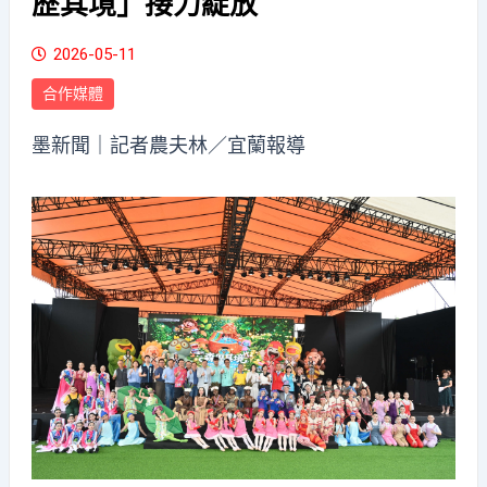
歷其境」接力綻放
2026-05-11
合作媒體
墨新聞
｜記者農夫林／宜蘭報導