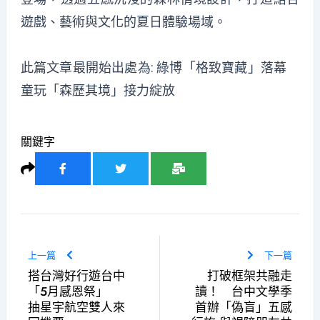
遊戲、藝術與文化的夏日體驗場域。
此篇文章最開始出處為:
綠博「格致寶藏」落幕
童玩「森歷其境」接力綻放
關鍵字
上一篇
下一篇
搭台灣好行遊台中
打破框架共融走
「5月感恩祭」
讀！ 台中文學季
抽星宇航空雙人來
首辦「偽盲」五感