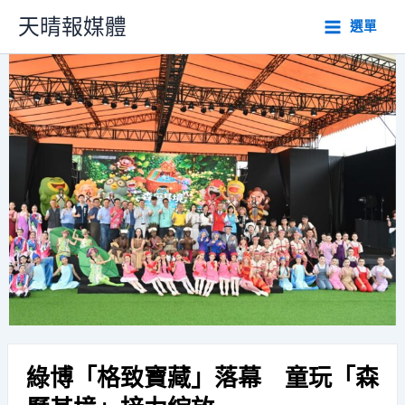
跳
天晴報媒體
選單
至
主
要
內
容
綠博「格致寶藏」落幕 童玩「森