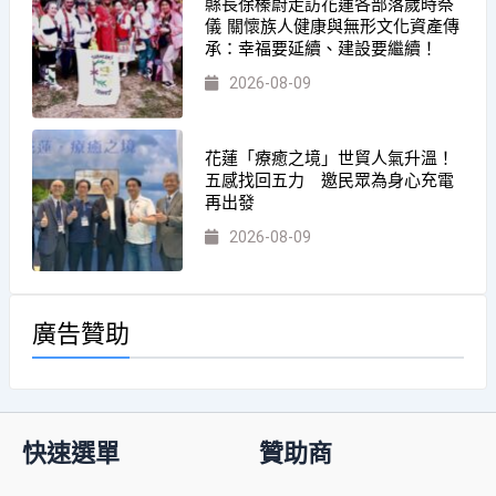
縣長徐榛蔚走訪花蓮各部落歲時祭
儀 關懷族人健康與無形文化資產傳
承：幸福要延續、建設要繼續！
2026-08-09
花蓮「療癒之境」世貿人氣升溫！
五感找回五力 邀民眾為身心充電
再出發
2026-08-09
廣告贊助
快速選單
贊助商