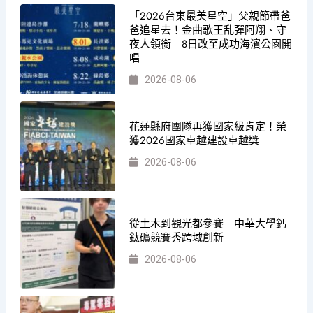
「2026台東最美星空」父親節帶爸
爸追星去！金曲歌王乱彈阿翔、守
夜人領銜 8日改至成功海濱公園開
唱
2026-08-06
花蓮縣府團隊再獲國家級肯定！榮
獲2026國家卓越建設卓越獎
2026-08-06
從土木到觀光都參賽 中華大學鈣
鈦礦競賽秀跨域創新
2026-08-06