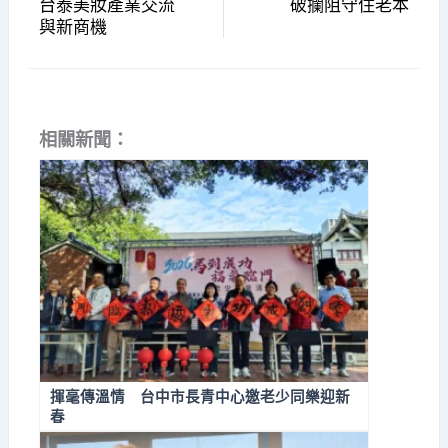
台泰美妝產業交流
破攔阻守住老本
與新商機
相關新聞：
揮毫傳溫情 台中市長青中心邀老少同樂迎新
春