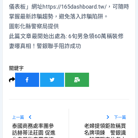
儀表板」網址https://165dashboard.tw/，可隨時
掌握最新詐騙趨勢，避免落入詐騙陷阱。
圖彰化縣警察局提供
此篇文章最開始出處為:
6旬男急領60萬稱裝修
妻曝真相！警銀聯手阻詐成功
關鍵字
上一篇
下一篇
泰國商務處率團參
老婦提領鉅款稱買
訪赫蒂法莊園 促進
名牌項鍊 警銀識