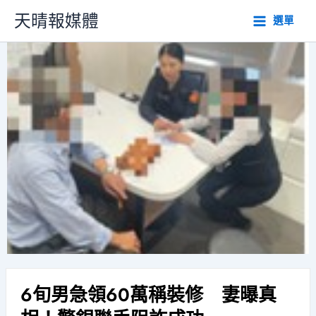
跳
天晴報媒體
選單
至
主
要
內
容
6旬男急領60萬稱裝修 妻曝真