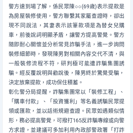
警方速到場了解，係民眾陳○○(69歲)表示提款是
為房屋裝修使用，警方聯繫其家屬查證時，卻出
現不同說法，其妻表示該筆款項是為替女兒購
車，前後說詞明顯矛盾，讓警方提高警覺。警方
隨即耐心關懷並分析常見詐騙手法，進一步詢問
裝修細節時，發現陳男對相關內容交代不清，與
一般裝修流程不符，研判極可能遭詐騙集團誘
騙。經反覆說明與勸說後，陳男終於驚覺受騙，
決定放棄提款，成功保住積蓄。
彰化警分局提醒，詐騙集團常以「裝修工程」、
「購車付款」、「投資獲利」等名義誘騙民眾提
領或匯款，並以話術規避查證。民眾如遇類似情
形，務必提高警覺，可撥打165反詐騙專線或向警
方求證，並建議可多加利用內政部警政署「打詐