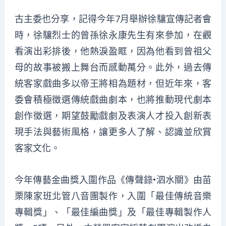
古主委也分享，記得今年7月舉辦徐驤宣傳記者會
時，徐驤烈士的曾孫徐永康先生有來參加，在觀
看演出彩排後，他熱淚盈眶，因為他看到曾祖父
母的故事被搬上舞台而感動萬分。此外，過去傳
統客家戲曲多以帝王將相為題材，但近年來，客
委會積極徵選傳統戲曲劇本，也將推動現代劇本
創作徵選，期望鼓勵戲劇及表演人才投入創新表
現手法與藝術風格，讓更多人了解、認識並欣賞
客家文化。
今年傳藝金曲獎入圍作品《傳聲錄•泗水關》由苗
栗陳家班北管八音團製作，入圍「最佳傳統音樂
專輯獎」、「最佳編曲獎」及「最佳專輯製作人