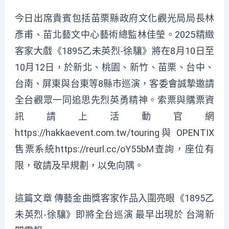
今日出席貴賓包括苗栗縣政府文化觀光局局長林
彥甫、苗北藝文中心藝術總監林佳瑩。2025精緻
客家大戲《1895乙未英烈-徐驤》將在8月10日至
10月12日，於新北、桃園、新竹、苗栗、台中、
台南、屏東與台東等8縣市巡演，客委會誠摯邀請
全台觀眾一同追思先烈英勇精神。索票與購票資
訊請上活動官網
https://hakkaevent.com.tw/touring與 OPENTIX
售票系統https://reurl.cc/oY55bM查詢，座位有
限，敬請及早規劃，以免向隅。
這篇文章
傳藝金曲獎客家作品入圍亮眼《1895乙
未英烈-徐驤》即將全台巡演
最早出現於
台灣新