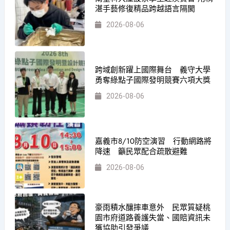
湛手藝修復精品跨越語言隔閡
2026-08-06
跨域創新躍上國際舞台 義守大學
勇奪綠點子國際發明競賽六項大獎
2026-08-06
嘉義市8/10防空演習 行動網路將
降速 籲民眾配合疏散避難
2026-08-06
豪雨積水釀摔車意外 民眾質疑桃
園市府道路養護失當、國賠資訊未
獲協助引發爭議