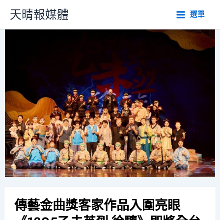
跳
天晴報媒體
選單
至
主
要
內
容
傳藝金曲獎客家作品入圍亮眼