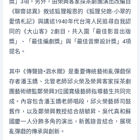
獎」3項。另外，由榮興客家採茶劇團演出改編自
《聊齋誌異》敘述狐狸報恩的《狐狸兒媳-小翠的
愛情札記》與講述1940年代台灣人民追尋自我認
同的《大山客》2劇目，共入圍「最佳影音出版
獎」、「最佳編劇獎」與「最佳音樂設計獎」4項
提名。
其中《傳聲錄•泗水關》是重要傳統藝術亂彈戲保
存者潘玉嬌、北管老師邱火榮及榮興客家採茶劇
團藝術總監鄭榮興3位國寶級藝師指導藝生共同完
成。內容包含潘玉嬌老師唱段，邱火榮藝師司鼓
舊作，以及鄭榮興教授結合胡毓昇、吳代真和蘇
國慶一人分飾多角的演出，新舊錄音結合，展現
亂彈戲的傳承與創新。