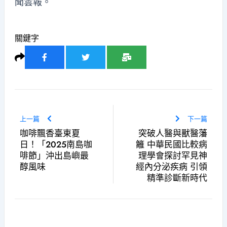
聞雲報
。
關鍵字
上一篇
下一篇
咖啡飄香臺東夏
突破人醫與獸醫藩
日！「2025南島咖
籬 中華民國比較病
啡節」沖出島嶼最
理學會探討罕見神
醇風味
經內分泌疾病 引領
精準診斷新時代