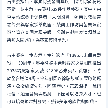
古主委指出，本屆傳藝金曲獎以「代代傳承 精彩
不斷」為主題，共吸引632件作品參賽，其中，由
重要傳統藝術保存者「人間國寶」鄭榮興教授帶
領的榮興客家採茶劇團、榮興工作坊與苗栗陳家
班北管八音團表現亮眼，分別在戲曲表演類與音
樂類入圍7項，為客家藝術爭光。
古主委進一步表示，今年適逢「1895乙未保台戰
役」130周年，客委會攜手榮興客家採茶劇團推出
2025精緻客家大戲《1895乙未英烈-徐驤》，將
於全台巡演8場。今年劇團以徐驤故鄉苗栗啟動巡
演，象徵緬懷先烈、回望歷史，意義深遠，我們
相信，透過藝術與戲劇，不僅可以培育人才，也
可以培養觀眾對歷史、藝術美學的欣賞與認識。