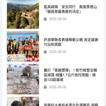
能高越嶺 安全同行 颱風季登山
「撤退是最勇敢的決定」
2026-08-06
許淑華縣長表揚模範父親 肯定感謝
付出和貢獻
2026-08-06
嚴打「喪屍煙彈」！新竹檢警全轄
區掃蕩 緝獲1.7公斤依托咪酯、移
送135起毒駕
2026-08-06
南臺科大產設系學生赴澳實習 用精