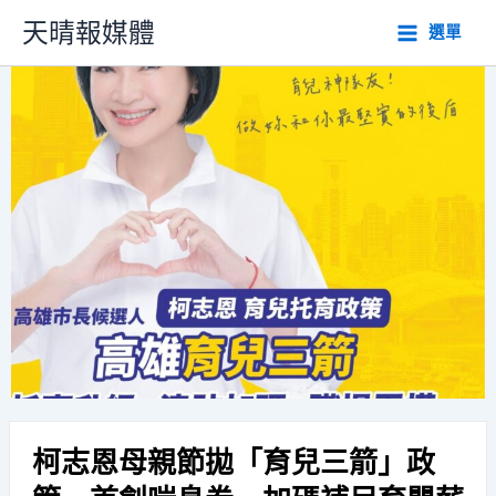
跳
天晴報媒體
選單
至
主
要
內
容
柯志恩母親節拋「育兒三箭」政