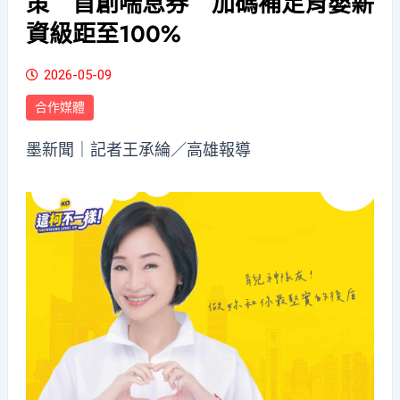
策 首創喘息券 加碼補足育嬰薪
資級距至100%
2026-05-09
合作媒體
墨新聞
｜記者王承綸／高雄報導