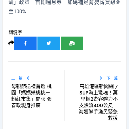
箭」政策 首創喘息券 加碼補足育嬰薪資級距
至100%
關鍵字
上一篇
下一篇
母親節送禮首選 桃
高雄港區新聞網 /
園「媽媽樂桃桃－
SUP海上驚魂！萬
粉紅市集」開張 張
里桐2遊客體力不
善政現身推廣
支漂流400公尺
海巡聯手漁民緊急
救援