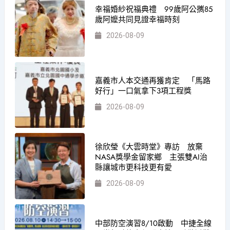
幸福婚紗祝福典禮 99歲阿公𢹂85
歲阿嬤共同見證幸福時刻
2026-08-09
嘉義市人本交通再獲肯定 「馬路
好行」一口氣拿下3項工程獎
2026-08-09
徐欣瑩《大雲時堂》專訪 放棄
NASA獎學金留家鄉 主張雙AI治
縣讓城市更科技更有愛
2026-08-09
中部防空演習8/10啟動 中捷全線