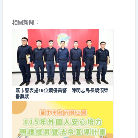
相關新聞：
嘉市警表揚19位績優員警 陳明志局長親頒榮
譽獎狀