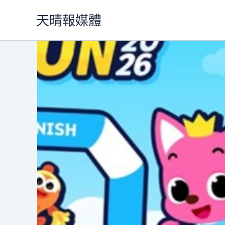
跳
天晴報媒體
至
主
要
內
容