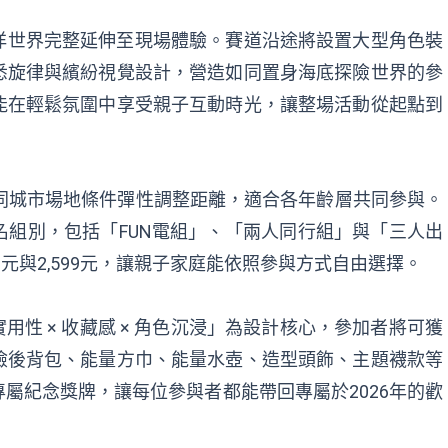
k的海洋世界完整延伸至現場體驗。賽道沿途將設置大型角色裝
悉旋律與繽紛視覺設計，營造如同置身海底探險世界的參
能在輕鬆氛圍中享受親子互動時光，讓整場活動從起點到
同城市場地條件彈性調整距離，適合各年齡層共同參與。
組別，包括「FUN電組」、「兩人同行組」與「三人出
99元與2,599元，讓親子家庭能依照參與方式自由選擇。
以「實用性 × 收藏感 × 角色沉浸」為設計核心，參加者將可獲
險後背包、能量方巾、能量水壺、造型頭飾、主題襪款等
屬紀念獎牌，讓每位參與者都能帶回專屬於2026年的歡