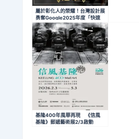
屬於彰化人的榮耀！台灣設計展
勇奪Google2025年度「快速
竄升展覽」榜首
基隆400年風華再現 《信風
基隆》郵遞藝術展2/3啟動