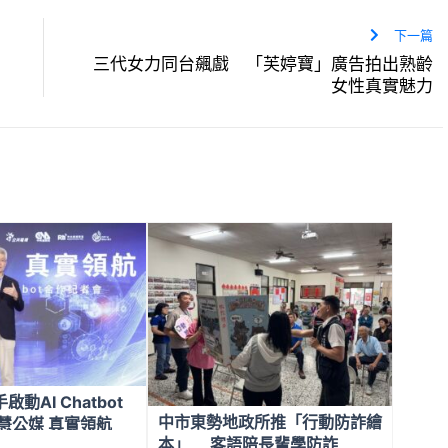
下一篇
三代女力同台飆戲 「芙婷寶」廣告拍出熟齡
女性真實魅力
動AI Chatbot
中市東勢地政所推「行動防詐繪
慧公媒 真實領航
本」 客語陪長輩學防詐