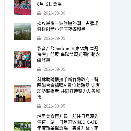
8月12日登場
2026-08-06
搶攻最後一波旅遊熱潮 古獵場
狩獵射箭小笠原夜遊觀星
2026-08-05
影音/「Check in 大東北角 皇冠
海岸」開展 串聯雙觀光圈推動永
續旅遊
2026-08-05
科林助聽器攜手新竹縣政府、聲
暉聯合會捐贈AI數位助聽器 守護
弱勢聽損者 共同打造聽力友善城
市
2026-08-05
埔里美食再升級！前往日月潭先
停這一站 日月町WIRED CAFE
年度新菜單登場 美食升級、商