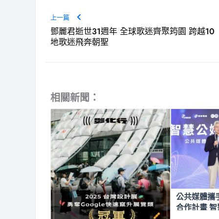
上一篇
鄧麗君逝世31週年 全球歌迷齊聚筠園 跨越10
地歌迷飛奔朝聖
相關新聞：
公共媒體攜手啟
合作計畫 智