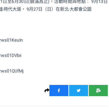
6 年5月11日至6月30日(額滿為止)，活動時間與地點： 9月13日
雄‧時代大道， 9月27日（日）在新北‧大都會公園
/rws01KeuIn
/rws01DVbii
/rws01QUfMj