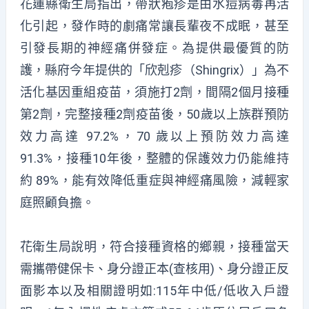
花蓮縣衛生局指出，帶狀疱疹是由水痘病毒再活
化引起，發作時的劇痛常讓長輩夜不成眠，甚至
引發長期的神經痛併發症。為提供最優質的防
護，縣府今年提供的「欣剋疹（Shingrix）」為不
活化基因重組疫苗，須施打2劑，間隔2個月接種
第2劑，完整接種2劑疫苗後，50歲以上族群預防
效力高達 97.2%，70 歲以上預防效力高達
91.3%，接種10年後，整體的保護效力仍能維持
約 89%，能有效降低重症與神經痛風險，減輕家
庭照顧負擔。
花衛生局說明，符合接種資格的鄉親，接種當天
需攜帶健保卡、身分證正本(查核用)、身分證正反
面影本以及相關證明如:115年中低/低收入戶證