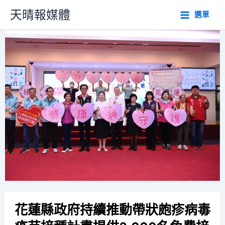
跳
天晴報媒體
選單
至
主
要
內
容
花蓮縣政府持續推動帶狀皰疹病毒