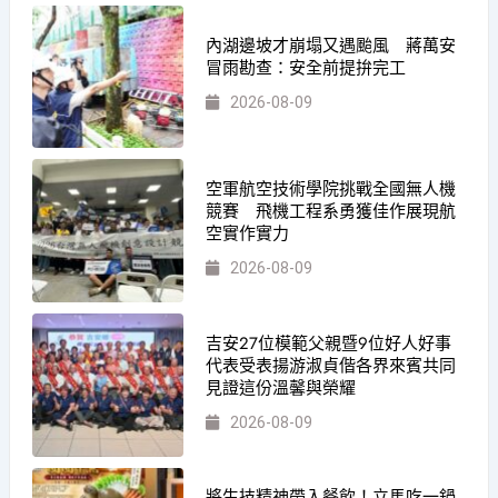
內湖邊坡才崩塌又遇颱風 蔣萬安
冒雨勘查：安全前提拚完工
2026-08-09
空軍航空技術學院挑戰全國無人機
競賽 飛機工程系勇獲佳作展現航
空實作實力
2026-08-09
吉安27位模範父親暨9位好人好事
代表受表揚游淑貞偕各界來賓共同
見證這份溫馨與榮耀
2026-08-09
將生技精神帶入餐飲！立馬吃一鍋