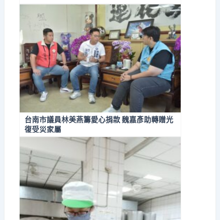
台南市議員林美燕籌愛心捐款 魏嘉彥助轉贈光
復受災家屬