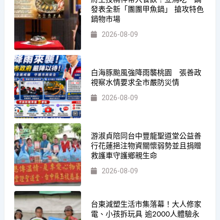
發表全新「團團甲魚鍋」 搶攻特色
鍋物市場
2026-08-09
白海豚颱風強降雨襲桃園 張善政
視察水情要求全市嚴防災情
2026-08-09
游淑貞陪同台中豐龍聖道堂公益善
行花蓮挹注物資關懷弱勢並且捐贈
救護車守護鄉親生命
2026-08-09
台東減塑生活市集落幕！大人修家
電、小孩拆玩具 逾2000人體驗永