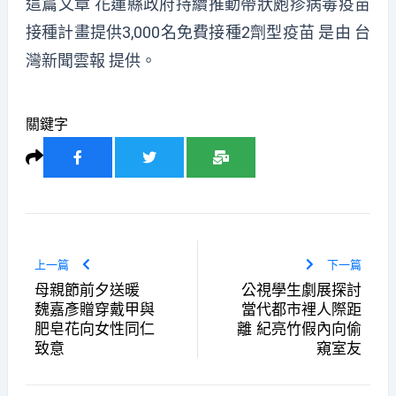
這篇文章
花蓮縣政府持續推動帶狀皰疹病毒疫苗
接種計畫提供3,000名免費接種2劑型疫苗
是由
台
灣新聞雲報
提供。
關鍵字
上一篇
下一篇
母親節前夕送暖
公視學生劇展探討
魏嘉彥贈穿戴甲與
當代都市裡人際距
肥皂花向女性同仁
離 紀亮竹假內向偷
致意
窺室友