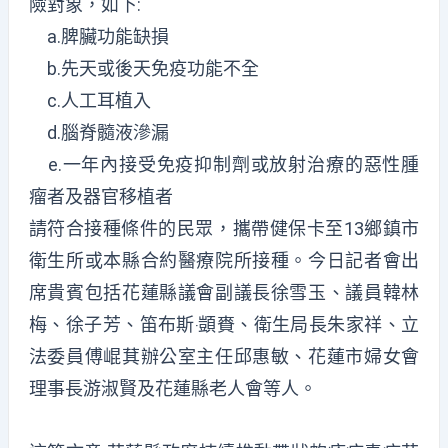
險對象，如下:
a.脾臟功能缺損
b.先天或後天免疫功能不全
c.人工耳植入
d.腦脊髓液滲漏
e.一年內接受免疫抑制劑或放射治療的惡性腫
瘤者及器官移植者
請符合接種條件的民眾，攜帶健保卡至13鄉鎮市
衛生所或本縣合約醫療院所接種。今日記者會出
席貴賓包括花蓮縣議會副議長徐雪玉、議員韓林
梅、徐子芳、笛布斯‧顗賚、衛生局長朱家祥、立
法委員傅崐萁辦公室主任邱惠敏、花蓮市婦女會
理事長游淑賢及花蓮縣老人會等人。