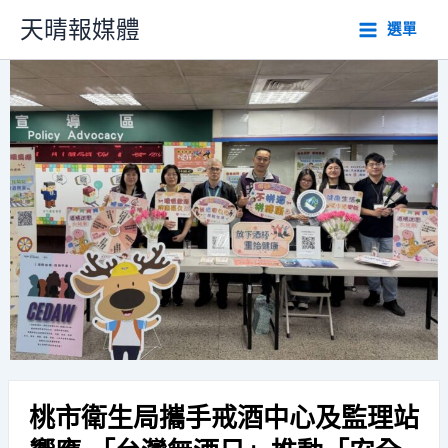
跳
天晴報媒體
選單
至
主
要
內
容
桃市衛生局攜手戒酒中心及監理站