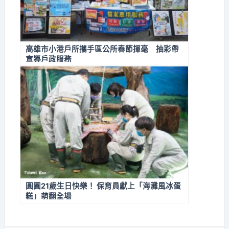
高雄市小港戶所攜手區公所春節揮毫 抽彩帶
宣導戶政服務
圓圓21歲生日快樂！ 保育員獻上「海灘風冰蛋
糕」萌翻全場