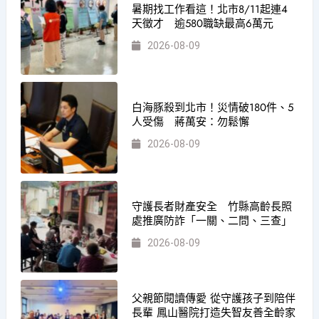
暑期找工作看這！北市8/11起連4
天徵才 逾580職缺最高6萬元
2026-08-09
白海豚殺到北市！災情破180件、5
人受傷 蔣萬安：勿鬆懈
2026-08-09
守護長者財產安全 竹縣高齡長照
處推廣防詐「一關、二問、三查」
2026-08-09
父親節閱讀傳愛 從守護孩子到陪伴
長輩 鳳山醫院打造失智友善全齡家