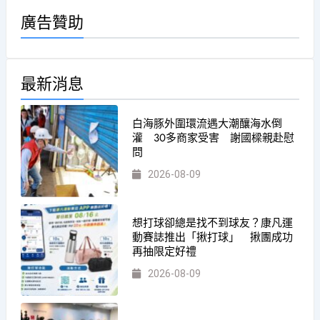
廣告贊助
最新消息
白海豚外圍環流遇大潮釀海水倒
灌 30多商家受害 謝國樑親赴慰
問
2026-08-09
想打球卻總是找不到球友？康凡運
動賽誌推出「揪打球」 揪團成功
再抽限定好禮
2026-08-09